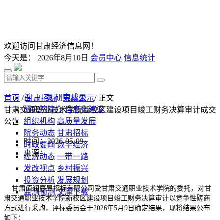
欢迎访问甘肃经济信息网！
今天是：
2026年8月10日
会员中心
信息统计
首 页
研究成果
首页
/
甘肃招标
/
中标公示
/ 正文
研究院简介
信息化建设
甘肃交通职业技术学院新校区建设项目竣工财务决算审计成交
组织机构
高质量发展
公告
院务动态
甘肃招标
时间：2026-05-09
时政要闻
数字经济
来源：
经济动态
一带一路
发改视点
乡村振兴
投资分析
发展规划
甘肃佰润嘉昱招标有限公司
受
甘肃交通职业技术学院
的委托，对
甘
监测预测
文库下载
肃交通职业技术学院新校区建设项目竣工财务决算审计
以竞争性磋商
方式进行采购，
评标委员会
于202
6
年
5
月
9
日确定结果，现将结果公布
如下：