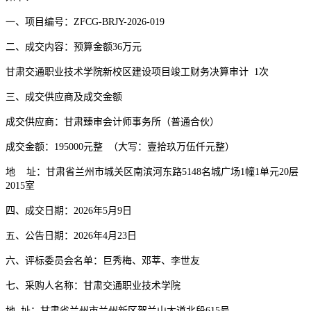
一、项目
编号：ZFCG-BRJY-2026-01
9
二、成交
内容：
预算金额
36万元
甘肃交通职业技术学院新校区建设项目竣工财务决算审计
1
次
三、
成交
供应商及
成交
金额
成交
供应商
：甘肃臻审会计师事务所（普通合伙）
成交
金额：
195000
元
整
（
大
写
：
壹拾玖万伍仟元整
）
地
址
：甘肃省兰州市城关区南滨河东路
5148名城广场1幢1单元20层
2015室
四
、
成交
日期
：
202
6
年
5
月
9
日
五、公告日期
：
202
6
年
4
月
23
日
六、
评标委员会
名单：巨秀梅、邓莘
、李世友
七、采购人名称：甘肃交通职业技术学院
地
址：甘肃省兰州市兰州新区贺兰山大道北段
615号