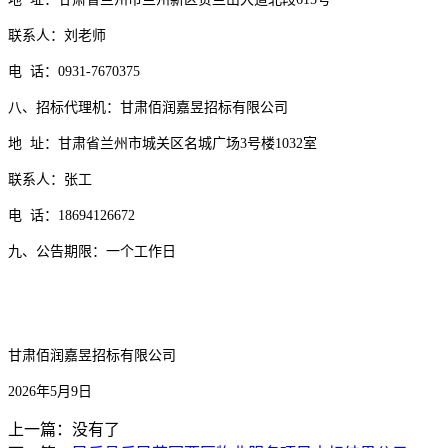
联系人：刘老师
电
话：
0931-7670375
八、
招标代理机
：甘肃佰润嘉昱招标有限公司
地
址：甘肃省兰州市城关区名城广场
3号楼1032室
联系人：张工
电
话：
18694126672
九、公告期限：一个工作日
甘肃佰润嘉昱招标有限公司
202
6
年
5
月
9
日
上一篇：没有了