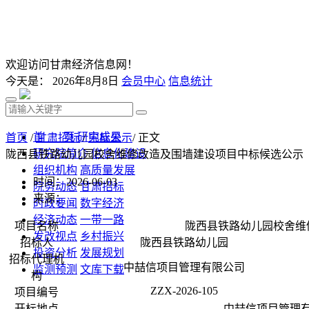
欢迎访问甘肃经济信息网！
今天是：
2026年8月8日
会员中心
信息统计
首 页
研究成果
首页
/
甘肃招标
/
中标公示
/ 正文
研究院简介
信息化建设
陇西县铁路幼儿园校舍维修改造及围墙建设项目中标候选公示
组织机构
高质量发展
时间：2026-06-03
院务动态
甘肃招标
来源：
时政要闻
数字经济
经济动态
一带一路
项目名称
陇西县铁路幼儿园校舍维
发改视点
乡村振兴
招标人
陇西县铁路幼儿园
投资分析
发展规划
招标代理机
中喆信项目管理有限公司
监测预测
文库下载
构
ZZX-2026-105
项目编号
开标地点
中喆信项目管理