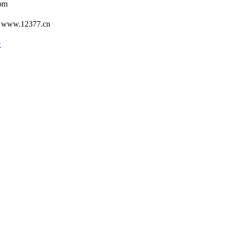
om
12377.cn
号