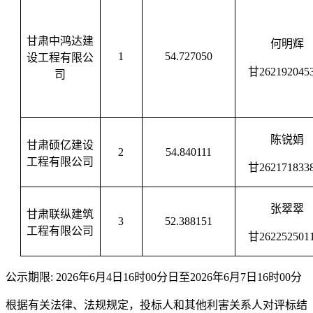
甘肃中鸿达建
何明辉
1
54
.
727050
设工程有限公
甘
262192045
司
陈锐娟
甘肃硕亿建设
2
54.840111
工程有限公司
甘
262171833
张翠翠
甘肃联纵建筑
3
52.388151
工程有限公司
甘
262252501
公示期限
:
202
6
年
6
月
4日16时00分
日至
202
6
年
6
月
7
日
16时00分
根据有关法律、法规规定，投标人和其他利害关系人对评标结