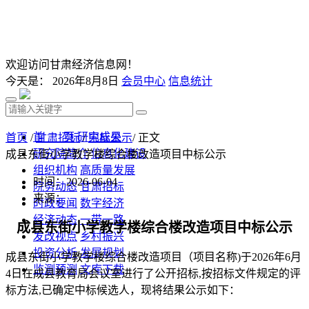
欢迎访问甘肃经济信息网！
今天是：
2026年8月8日
会员中心
信息统计
首 页
研究成果
首页
/
甘肃招标
/
中标公示
/ 正文
研究院简介
信息化建设
成县东街小学教学楼综合楼改造项目中标公示
组织机构
高质量发展
时间：2026-06-04
院务动态
甘肃招标
来源：
时政要闻
数字经济
经济动态
一带一路
成县东街小学教学楼综合楼改造项目
中标公示
发改视点
乡村振兴
投资分析
发展规划
成县东街小学教学楼综合楼改造项目
（项目名称
)于
202
6
年
6
月
监测预测
文库下载
4
日
在成县教育局会议室进行了
公开招标
,按招标文件规定的评
标方法,已确定中标候选人，现将结果公示如下：