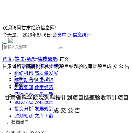
欢迎访问甘肃经济信息网！
今天是：
2026年8月6日
会员中心
信息统计
首 页
研究成果
首页
/
甘肃招标
/
中标公示
/ 正文
研究院简介
信息化建设
甘肃省科学院院列科技计划项目结题验收审计项目成 交 公 告
组织机构
高质量发展
时间：2026-06-04
院务动态
甘肃招标
来源：
时政要闻
数字经济
经济动态
一带一路
甘肃省科学院院列科技计划项目结题验收审计项目
发改视点
乡村振兴
投资分析
发展规划
成
交
公
告
监测预测
文库下载
一、
磋商
编号
GZ2605036-GSSKXY