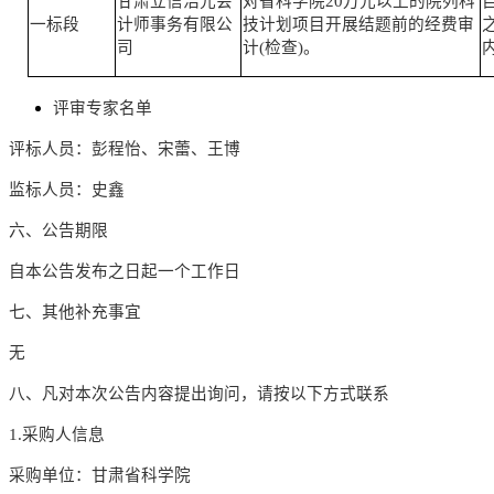
甘肃立信浩元会
对省科学院
20万元以上的院列科
一标段
计师事务有限公
技计划项目开展结题前的经费审
司
计(检查)。
评审专家名单
评标人员：彭程怡、
宋蕾、王博
监标人员：史鑫
六
、公告期限
自本公告发布之日起
一
个工作日
七
、其他补充事宜
无
八
、凡对本次公告内容提出询问，请按以下方式联系
1.采购人信息
采购单位：甘肃省科学院