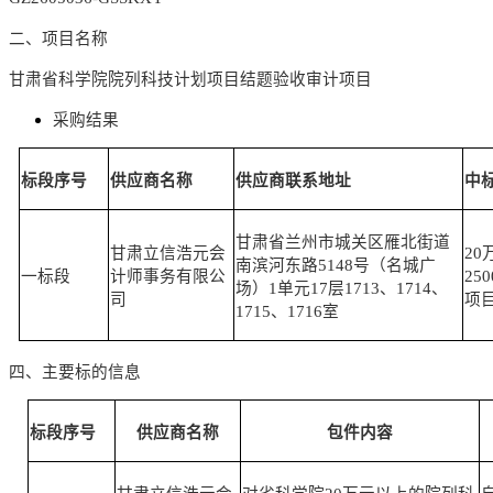
二、项目名称
甘肃省科学院院列科技计划项目结题验收审计项目
采购结果
标段序号
供应商名称
供应商联系地址
中
甘肃省兰州市城关区雁北街道
甘肃立信浩元会
20
南滨河东路
5148号（名城广
一标段
计师事务有限公
25
场）1单元17层1713、1714、
司
项
1715、1716室
四、
主要标的信息
标段序号
供应商名称
包件内容