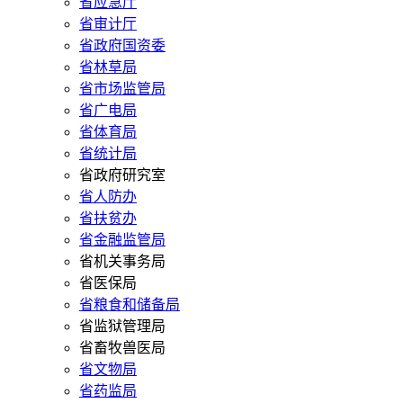
省应急厅
省审计厅
省政府国资委
省林草局
省市场监管局
省广电局
省体育局
省统计局
省政府研究室
省人防办
省扶贫办
省金融监管局
省机关事务局
省医保局
省粮食和储备局
省监狱管理局
省畜牧兽医局
省文物局
省药监局