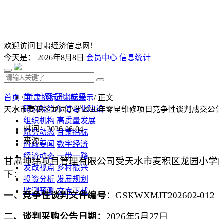
欢迎访问甘肃经济信息网！
今天是：
2026年8月8日
会员中心
信息统计
首 页
研究成果
首页
/
甘肃招标
/
中标公示
/ 正文
研究院简介
信息化建设
天水市麦积区龙园小学2026年零星维修项目竞争性谈判成交公
组织机构
高质量发展
时间：2026-06-04
院务动态
甘肃招标
来源：
时政要闻
数字经济
经济动态
一带一路
甘肃坤纬项目管理有限公司
受天水市麦积区龙园小学
发改视点
乡村振兴
下：
投资分析
发展规划
监测预测
文库下载
一、竞争性谈判文件编号：
GSKWXMJT202602-012
二、谈判采购公告日期：
2026年5月27日