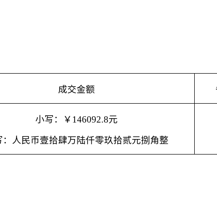
成交金额
小写：￥
146092.8元
写：人民币壹拾肆万陆仟零玖拾贰元捌角整