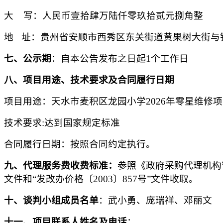
大
写：
人
民币壹拾肆万陆仟零玖拾贰元捌角整
地
址：贵州省安顺市西秀区东关街道黄果树大街与
七、公示期
：自本公告发布之日起
1个工作日
八、项目用途、技术要求及合同履行日期
项目用途：天水市麦积区龙园小学
2026年零星维修
技术要求
:达到国家规定标准
合同履行日期：按照合同约定执行。
九、
代理服务费收费标准：
参照《政府采购代理机构
文件和“发改办价格
〔
2003
〕
857号”
文件收取。
十、
谈判
小组成员名单
：
武小勇、庞瑞祥、邓丽文
十一、项目联系人姓名及电话
：