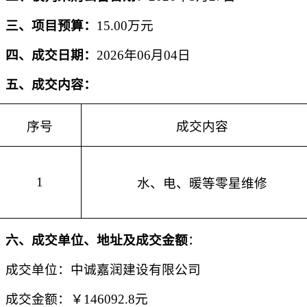
三、
项目
预算：
15.00
万
元
四、
成交
日期：
2026年0
6
月
04
日
五、
成交
内容：
序号
成交内容
1
水、电、暖等零星维修
六、
成交单位
、地址及
成交
金额
：
成交单位
：
中诚嘉润建设有限公司
成交
金额：
￥
146092.8元