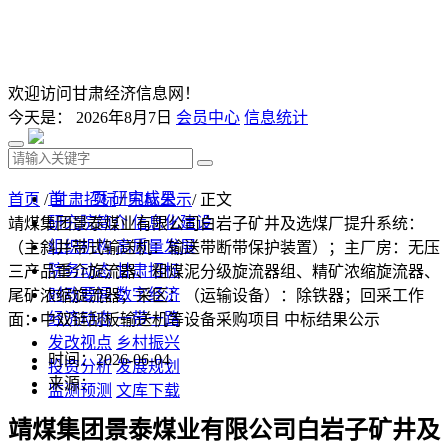
欢迎访问甘肃经济信息网！
今天是：
2026年8月7日
会员中心
信息统计
首 页
研究成果
首页
/
甘肃招标
/
中标公示
/ 正文
研究院简介
信息化建设
靖煤集团景泰煤业有限公司白岩子矿井及选煤厂提升系统：
组织机构
高质量发展
（主斜井带式输送机：输送带断带保护装置）；主厂房：无压
院务动态
甘肃招标
三产品重介旋流器、粗煤泥分级旋流器组、精矿浓缩旋流器、
时政要闻
数字经济
尾矿浓缩旋流器；采区：（运输设备）：除铁器；回采工作
经济动态
一带一路
面：中双链刮板输送机等设备采购项目 中标结果公示
发改视点
乡村振兴
时间：2026-06-04
投资分析
发展规划
来源：
监测预测
文库下载
靖煤集团景泰煤业有限公司白岩子矿井及