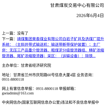
甘肃煤炭交易中心有限公司
2026年6月4日
上一篇：没有了
下一篇：
靖煤集团景泰煤业有限公司白岩子矿井及选煤厂提升
系统：（主斜井带式输送机：输送带断带保护装置）；主厂
房：无压三产品重介旋流器、粗煤泥分级旋流器组、精矿浓缩
旋流器、尾矿浓缩旋流器；采区：（运输设备）：除铁...
主办单位：甘肃省经济研究院
地址：甘肃省兰州市庆阳路60号信息大厦4层 业务咨询：
0931-8800118
网上有害信息举报：0931-8800118 举报邮箱：
gseiadmin@163.com
中央网信办(国家互联网信息办公室)违法和不良信息举报中