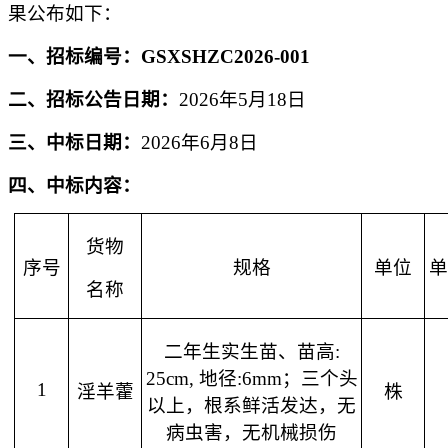
果公布如下：
一、
招标编号：
GSXSHZC2026-001
二、招标公告日期：
202
6
年
5
月
18
日
三、中标日期：
202
6
年
6
月
8
日
四、
中标内容：
货物
序号
规格
单位
名称
二年生实生苗、苗高
:
25cm, 地径:6mm；三个头
1
淫羊藿
株
以上，根系鲜活发达，无
病虫害，无机械损伤