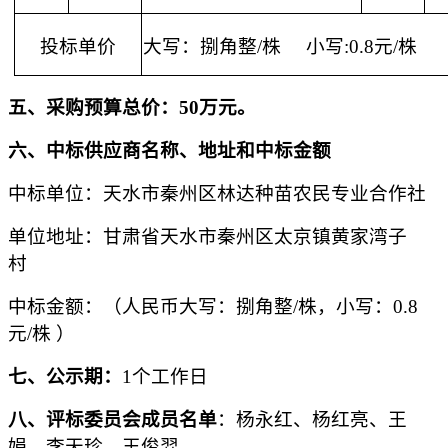
投标单价
大写：捌角整
/株 小写:0.8元/株
五、采购预算总价：
50万元。
六、中标供应商名称、地址和中标金额
中标单位：天水市秦州区林达种苗农民专业合作社
单位地址：甘肃省天水市秦州区太京镇黄家湾子
村
中标金额
：
（
人民币
大写：捌角整
/株，小写：0.8
元/株 ）
七、公示期：
1个工作日
八、评标委员会成员名单
：
杨永红、杨红亮、王
娟、李天珍、王俊羿