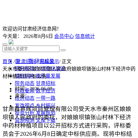
欢迎访问甘肃经济信息网！
今天是：
2026年8月6日
会员中心
信息统计
首 页
研究成果
首页
/
甘肃招标
/
中标公示
/ 正文
研究院简介
信息化建设
天水市秦州区娘娘坝镇人民政府娘娘坝镇张山村林下经济中药
组织机构
高质量发展
材种植项目中标公告
院务动态
甘肃招标
时间：2026-06-08
时政要闻
数字经济
来源：
经济动态
一带一路
发改视点
乡村振兴
甘肃鑫昇晖项目管理有限公司受天水市秦州区娘娘
投资分析
发展规划
坝镇人民政府的委托，对
娘娘坝镇张山村林下经济
监测预测
文库下载
中药材种植项目
以公开招标方式进行采购，评标委
员会于
202
6
年
6
月
8
日确定中标供应商。现将中标结