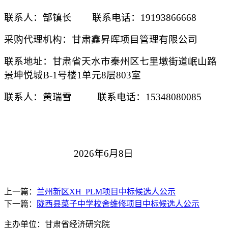
联系人：
郜镇长
联系电话：
19193866668
采购代理机构：甘肃鑫昇晖项目管理有限公司
联系地址：甘肃省天水市秦州区七里墩街道岷山路
景坤悦城
B-1号楼1单元8层803室
联系人：
黄瑞雪
联系电话：
15348080085
202
6
年
6
月
8
日
上一篇：
兰州新区XH_PLM项目中标候选人公示
下一篇：
陇西县菜子中学校舍维修项目中标候选人公示
主办单位：甘肃省经济研究院