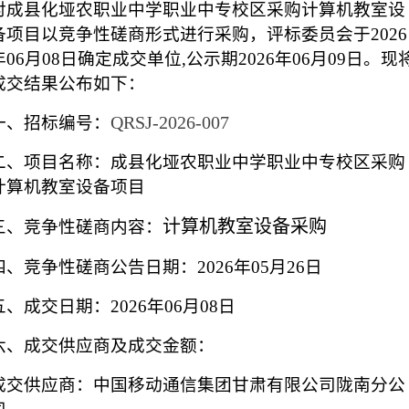
对
成县化垭农职业中学职业中专校区采购计算机教室设
备项目
以竞争性磋商形式进行采购，评标委员会于
2026
年06月0
8
日确定成交单位
,公示期2026年06月0
9
日。现
成交结果公布如下：
QRSJ-2026-007
一、招标编号：
二、项目名称：
成县化垭农职业中学职业中专校区采购
计算机教室设备项目
计算机教室设备采购
三、竞争性磋商内容：
四、竞争性磋商公告日期：
2026年05月2
6
日
五、成交日期：
2026年06月0
8
日
六、成交供应商及成交金额：
成交供应商：
中国移动通信集团甘肃有限公司陇南分公