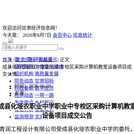
欢迎访问甘肃经济信息网！
今天是：
2026年8月7日
会员中心
信息统计
首 页
研究成果
首页
/
甘肃招标
/
中标公示
/ 正文
研究院简介
信息化建设
成县化垭农职业中学职业中专校区采购计算机教室设备项目成
组织机构
高质量发展
交公告
院务动态
甘肃招标
时间：2026-06-08
时政要闻
数字经济
来源：
经济动态
一带一路
发改视点
乡村振兴
成县化垭农职业中学职业中专校区采购计算机教
投资分析
发展规划
设备项目
成交公告
监测预测
文库下载
青润工程设计有限公司受
成县化垭农职业中学
的委托