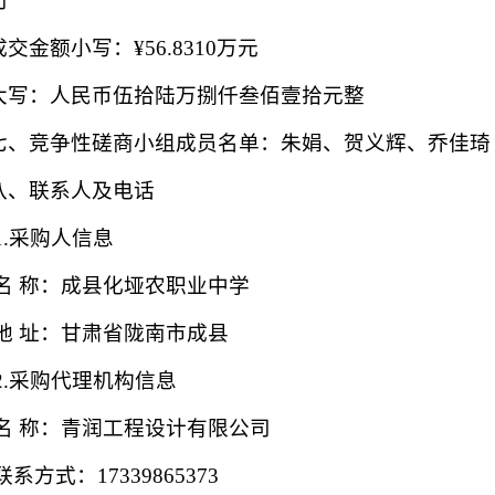
司
成交金额小写：
¥
56.8310
万元
大写：人民币
伍拾陆万捌仟叁佰壹拾元整
七、竞争性磋商小组成员名单：朱娟、
贺义辉
、
乔佳琦
八、联系人及电话
1.采购人信息
名
称：
成县化垭农职业中学
地
址：
甘肃省陇南市成县
2.采购代理机构信息
名
称：
青润工程设计有限公司
联系方式：
17339865373