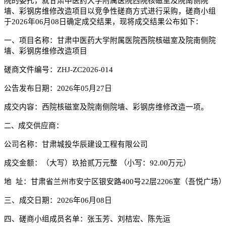
院
的委托，就
甘肃中医药大学附属医院西院核磁室及院南侧院
墙、彩钢房维修改造项目
以竞争性磋商方式进行
采
购，磋商小组
于
202
6
年
06
月
08
日
确定成交结果，现将成交结果公布如下：
一、
项目名称
：
甘肃中医药大学附属医院西院核磁室及院南侧院
墙、彩钢房维修改造项目
磋商文件编号：
ZHJ-ZC2026-014
公告发布日期：
2026年05月27日
成交内容：西院核磁室及院南侧院墙、彩钢房维修改造一项。
成交
供应商：
二、
公司名称
：
甘肃城投华辰建设工程有限公司
成交
金额：
（大写
）
玖拾贰万元整
（小写
：
92.00万元
）
地
址：
甘肃省兰州市安宁区银安路
400号22层2206室（吾悦广场）
三、
成交日期：
202
6
年
06
月
08
日
四、磋商小组成员名单：张玉芳、刘桔宏
、陈先运