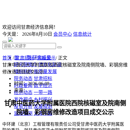
欢迎访问甘肃经济信息网！
今天是：
2026年8月10日
会员中心
信息统计
首 页
研究成果
首页
/
甘肃招标
/
中标公示
/ 正文
研究院简介
信息化建设
甘肃中医药大学附属医院西院核磁室及院南侧院墙、彩钢房维
组织机构
高质量发展
修改造项目成交公示
院务动态
甘肃招标
时间：2026-06-08
时政要闻
数字经济
来源：
经济动态
一带一路
发改视点
乡村振兴
甘肃中医药大学附属医院西院核磁室及院南侧
投资分析
发展规划
院墙、彩钢房维修改造项目成交
公示
监测预测
文库下载
中环建（北京）工程管理有限责任公司受
甘肃中医药大学附属医