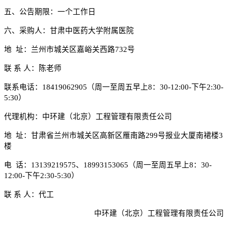
五
、
公告期限：
一
个工作日
六
、采
购
人：甘肃中医药大学附属医院
地
址：兰州市城关区嘉峪关西路
732号
联
系
人：陈老师
联系电话：
18419062905（周一至周五早上8：30-12:00-下午2:30-
5:30）
代理机构：中环建（北京）工程管理有限责任公司
地
址：甘肃省兰州市城关区高新区雁南路
299号报业大厦南裙楼3
楼
电
话：
13139219575、18993153065（周一至周五早上8：30-
12:00-下午2:30-5:30）
联
系
人：代工
中环建（北京）工程管理有限责任公司