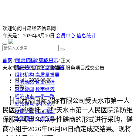
欢迎访问甘肃经济信息网！
今天是：
2026年8月10日
会员中心
信息统计
首 页
研究成果
首页
/
甘肃招标
/
中标公示
/ 正文
研究院简介
信息化建设
天水市第一人民医院消防维保服务项目成交公告
组织机构
高质量发展
时间：2026-06-08
院务动态
甘肃招标
来源：
时政要闻
数字经济
经济动态
一带一路
甘肃西招国际招标有限公司受
天水市第一人
发改视点
乡村振兴
民医院
的委托，就
“
天水市第一人民医院消防维
投资分析
发展规划
保服务项目
监测预测
”以竞争性
文库下载
磋商
的形式进行采购，
磋
商
小组于
2026年06月04日
确定成交结果。现将