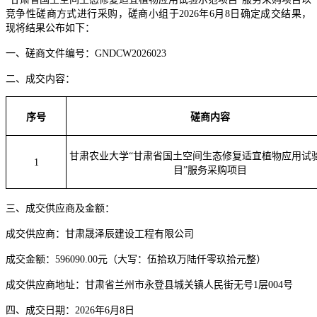
竞争性磋商方
式进行采购，
磋商
小组于
20
26
年
6
月
8
日确定
成交
结果，
现将结果公布如下：
一、
磋商
文件编号：
GNDCW2026023
二、
成交
内容：
序号
磋商内容
甘肃农业大学
“甘肃省国土空间生态修复适宜植物应用试
1
目”服务采购项目
三、
成交
供应商
及金额
：
成交
供应商：甘肃晟泽辰建设工程有限公司
成交
金额：
596090.00元（大写
：伍拾玖万陆仟零玖拾元整）
成交
供应商地址：甘肃省兰州市永登县城关镇人民街无号
1层004号
四、
成交
日期：
20
26
年
6
月
8
日