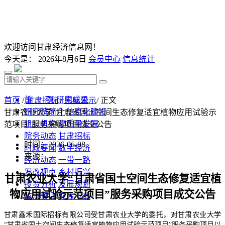
欢迎访问甘肃经济信息网！
今天是：
2026年8月6日
会员中心
信息统计
首 页
研究成果
首页
/
甘肃招标
/
中标公示
/ 正文
研究院简介
信息化建设
甘肃农业大学“甘肃省国土空间生态修复适宜植物应用试验示
组织机构
高质量发展
范项目”服务采购项目成交公告
院务动态
甘肃招标
时间：2026-06-08
时政要闻
数字经济
来源：
经济动态
一带一路
发改视点
乡村振兴
甘肃农业大学
“甘肃省国土空间生态修复适宜植
投资分析
发展规划
物应用试验示范项目”服务采购项目成交
公告
监测预测
文库下载
甘肃鑫禾国际招标有限公司
受
甘肃农业大学
的委托，对
甘肃农业大学
“甘肃省国土空间生态修复适宜植物应用试验示范项目”服务采购项目
以