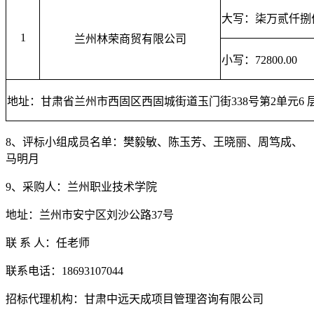
大写：
柒万贰仟捌
1
兰州林荣商贸有限公司
小写：
72800
.00
地址：甘肃省兰州市西固区西固城街道玉门街
338号第2单元6 
8、评标小组成员名单：
樊毅敏、陈玉芳、王晓丽、周笃成、
马明月
9、采购人：兰州职业技术学院
地址：兰州市安宁区刘沙公路
37号
联
系
人：任老师
联系电话：
18693107044
招标代理机构：甘肃中远天成项目管理咨询有限公司