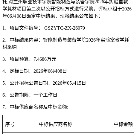
托
,对
兰州职业技术学院智能制造与装备学院
2026年实验室教
学耗材项目第二次
以公开招标方式进行采购，评标小组于
202
6
年
06
月
08
日确定中标结果，现将结果公布如下：
1
、
项目文件编号：
GSZYTC-ZX-26079
2
、
中标
结果内容：智能制造与装备学院
2026年实验室教学耗
材采购
3、项目预算：7.4686
万元
4、定标日期：202
6
年
06
月
08
日
5、公开招标公告日期：202
6
年
05
月
15
日
6、公告期限：一个工作日
7、中标供应商名称及中标金额:
序号
中标供应商名称
中标金额