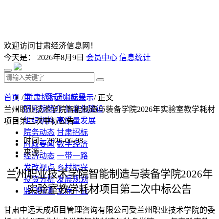
欢迎访问甘肃经济信息网！
今天是：
2026年8月9日
会员中心
信息统计
首 页
研究成果
首页
/
甘肃招标
/
中标公示
/ 正文
研究院简介
信息化建设
兰州职业技术学院智能制造与装备学院2026年实验室教学耗材
组织机构
高质量发展
项目第二次中标公告
院务动态
甘肃招标
时间：2026-06-08
时政要闻
数字经济
来源：
经济动态
一带一路
发改视点
乡村振兴
兰州职业技术学院智能制造与装备学院
2026年
投资分析
发展规划
实验室教学耗材项目第二次
中标公告
监测预测
文库下载
甘肃中远天成项目管理咨询有限公司受兰州职业技术学院的委