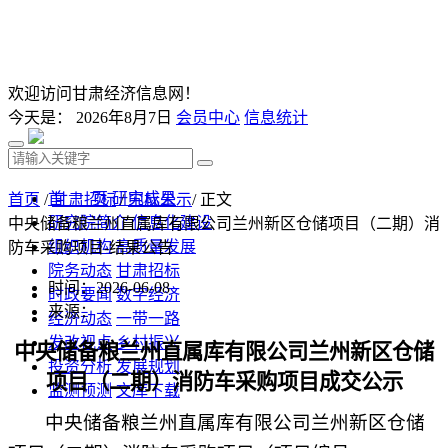
欢迎访问甘肃经济信息网！
今天是：
2026年8月7日
会员中心
信息统计
首 页
研究成果
首页
/
甘肃招标
/
中标公示
/ 正文
研究院简介
信息化建设
中央储备粮兰州直属库有限公司兰州新区仓储项目（二期）消
组织机构
高质量发展
防车采购项目-结果公告
院务动态
甘肃招标
时间：2026-06-08
时政要闻
数字经济
来源：
经济动态
一带一路
发改视点
乡村振兴
中央储备粮兰州直属库有限公司兰州新区仓储
投资分析
发展规划
项目（二期）消防车采购项目成交公示
监测预测
文库下载
中央储备粮兰州直属库有限公司兰州新区仓储