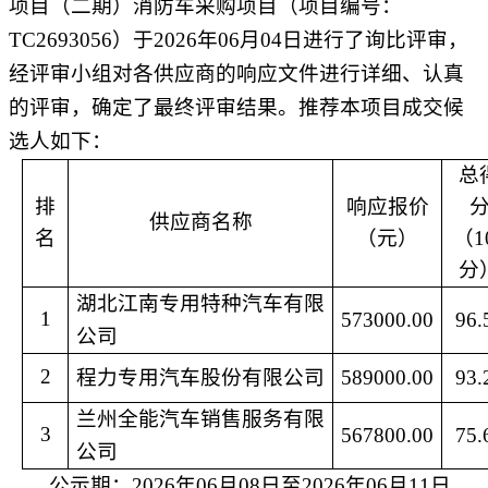
项目（二期）消防车采购项目（项目编号：
TC2693056
）于
2026
年
06
月
04
日进行了询比评审，
经评审小组对各供应商的响应文件进行详细、认真
的评审，确定了最终评审结果。推荐本项目成交候
选人如下：
总
排
响应报价
供应商名称
名
（元）
（
1
分
湖北江南专用特种汽车有限
1
573000.00
96.
公司
2
程力专用汽车股份有限公司
589000.00
93.
兰州全能汽车销售服务有限
3
567800.00
75.
公司
公示期：
2026
年
06
月
08
日至
2026
年
06
月
11
日