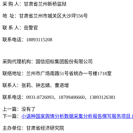
采
购
人：甘肃省兰州新桥监狱
地
址：甘肃省兰州市城关区大沙坪
556号
联
系
人：岳警官
联系电话：
18893115208
采购代理机构：国信招标集团股份有限公司
联络地址：兰州市广场南路
51号省统办一号楼1718室
联系人：张莉、钟志婧、曹进增
联系电话：
0931-8726093、18709406660、13893126381
上一篇：没有了
下一篇：
小语种国家舆情分析数据采集分析报告撰写服务项目 
主办单位：甘肃省经济研究院