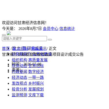
欢迎访问甘肃经济信息网！
今天是：
2026年8月7日
会员中心
信息统计
首 页
研究成果
首页
/
甘肃招标
/
中标公示
/ 正文
研究院简介
信息化建设
甘肃省兰州新桥监狱维修改造项目设计成交公告
组织机构
高质量发展
时间：2026-07-08
院务动态
甘肃招标
来源：
时政要闻
数字经济
经济动态
一带一路
发改视点
乡村振兴
投资分析
发展规划
监测预测
文库下载