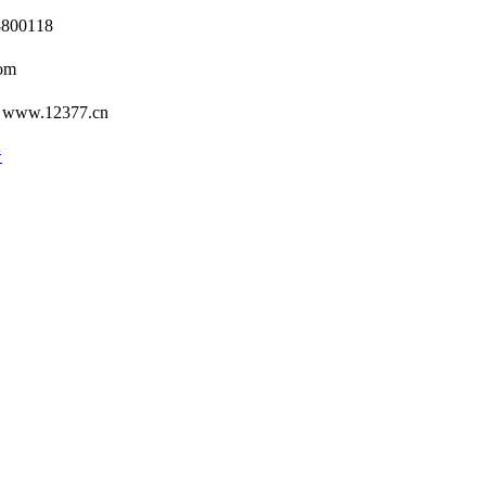
0118
om
12377.cn
号