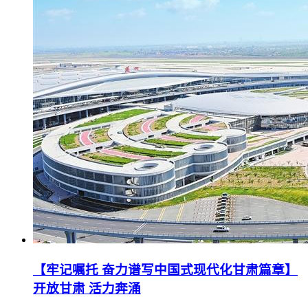
【牢记嘱托 奋力谱写中国式现代化甘肃篇章】
开放甘肃 活力奔涌