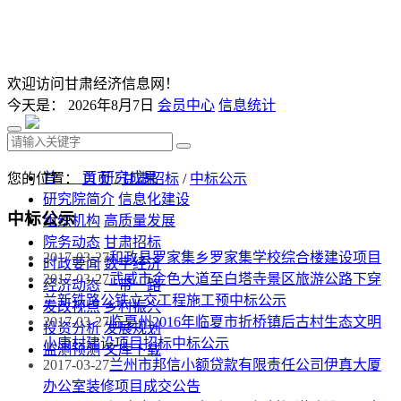
欢迎访问甘肃经济信息网！
今天是：
2026年8月7日
会员中心
信息统计
首 页
研究成果
您的位置：
首页
/
甘肃招标
/
中标公示
研究院简介
信息化建设
中标公示
组织机构
高质量发展
院务动态
甘肃招标
2017-03-27
和政县罗家集乡罗家集学校综合楼建设项目
时政要闻
数字经济
2017-03-27
武威市金色大道至白塔寺景区旅游公路下穿
经济动态
一带一路
兰新铁路公铁立交工程施工预中标公示
发改视点
乡村振兴
2017-03-27
临夏州2016年临夏市折桥镇后古村生态文明
投资分析
发展规划
小康村建设项目招标中标公示
监测预测
文库下载
2017-03-27
兰州市邦信小额贷款有限责任公司伊真大厦
办公室装修项目成交公告