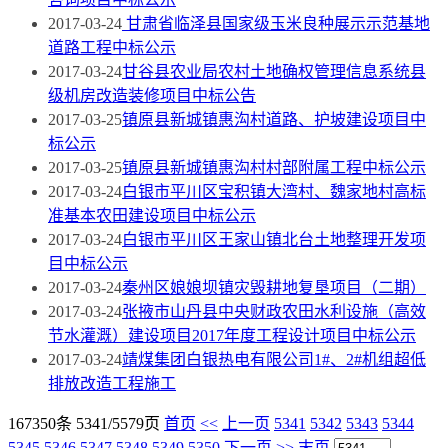
2017-03-24
甘肃省临泽县国家级玉米良种展示示范基地
道路工程中标公示
2017-03-24
甘谷县农业局农村土地确权管理信息系统县
级机房改造装修项目中标公告
2017-03-25
镇原县新城镇惠沟村道路、护坡建设项目中
标公示
2017-03-25
镇原县新城镇惠沟村村部附属工程中标公示
2017-03-24
白银市平川区宝积镇大湾村、魏家地村高标
准基本农田建设项目中标公示
2017-03-24
白银市平川区王家山镇北台土地整理开发项
目中标公示
2017-03-24
秦州区娘娘坝镇灾毁耕地复垦项目（二期）
2017-03-24
张掖市山丹县中央财政农田水利设施（高效
节水灌溉）建设项目2017年度工程设计项目中标公示
2017-03-24
靖煤集团白银热电有限公司1#、2#机组超低
排放改造工程施工
167350条 5341/5579页
首页
<<
上一页
5341
5342
5343
5344
5345
5346
5347
5348
5349
5350
下一页
>>
末页