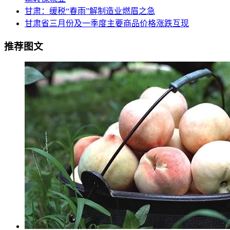
甘肃：缓税“春雨”解制造业燃眉之急
甘肃省三月份及一季度主要商品价格涨跌互现
推荐图文