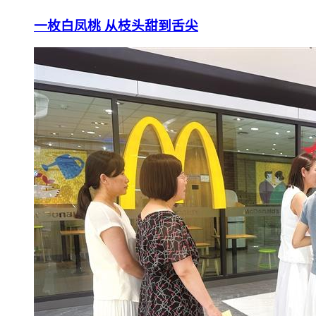
一枚白凤桃 从枝头甜到舌尖