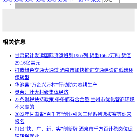
相关信息
甘肃累计发运国际货运班列1965列 货重166.7万吨 货值
29.16亿美元
打造绿色交通大通道 酒泉市加快推进交通建设向低碳环
保转型
华池县“万企兴万村”行动助力春耕生产
灵台：壮大村级集体经济
22条财税扶持政策 条条都有含金量 兰州市优化营商环境
不来虚的
2022年甘肃省“百千万”创业引领工程系列选拔赛等你来
报名
打出“快、广、新、实”创新牌 酒泉市千方百计稳岗位促
输转保就业