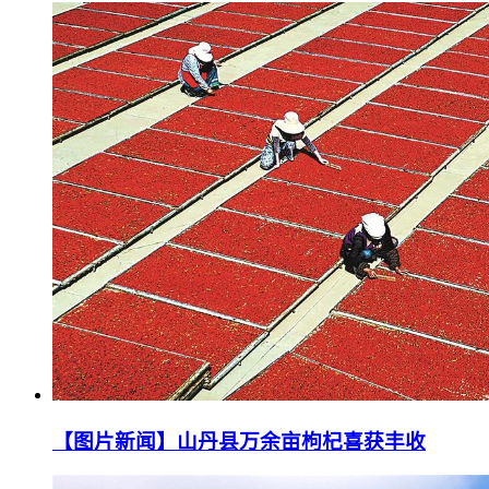
【图片新闻】山丹县万余亩枸杞喜获丰收