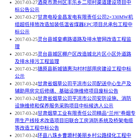
2017-03-27
酒泉市肃州区丰乐乡二坝村渠道建设项目中
标公告公示
2017-03-27
甘肃电投金昌发电有限责任公司2×330MW机
组超低排放改造加装低温省煤器EPC项目总承包工程中
标公示
2017-03-25
灵台县城皇甫路道路及排水管网改造工程监
理
2017-03-25
灵台县城区棚户区改造城北片区小区外道路
及排水排污工程监理
2017-03-25
镇原县新城镇惠沟村村部用房建设工程中标
公示
2017-03-24
甘肃省烟草公司平凉市公司配送中心生产及
辅助用房灾后修缮、基础设施维修项目废标公告
2017-03-24
甘肃省烟草公司平凉市公司安防设施、消防
设施维修和保养服务采购项目中标候选人公示
2017-03-24
甘肃烟草工业有限责任公司精品“兰州”卷烟专
用生产线技术改造项目旧联合工房消防系统及桥架电缆
等改造工程中标公告
2017-03-24
环县八珠乡曹塬村美丽乡村公路绿化工程中