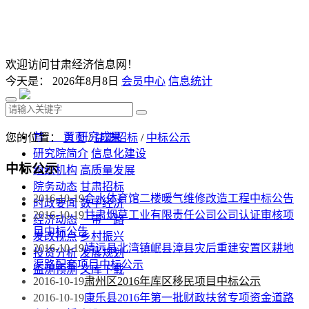
欢迎访问甘肃经济信息网！
今天是：
2026年8月8日
会员中心
信息统计
首 页
研究成果
您的位置：
首页
/
甘肃招标
/
中标公示
研究院简介
信息化建设
中标公示
组织机构
高质量发展
院务动态
甘肃招标
2016-10-19
合水体育馆二楼暖气维修改造工程中标公告
时政要闻
数字经济
2016-10-19
甘肃烟草工业有限责任公司公司认证审核项
经济动态
一带一路
目中标公告
发改视点
乡村振兴
2016-10-19
靖远县北湾镇岷县漳县灾后重建安置区耕地
投资分析
发展规划
渠路配套项目中标公示
监测预测
文库下载
2016-10-19
肃州区2016年库区移民项目中标公示
2016-10-19
康乐县2016年第一批财政扶贫专项资金道路