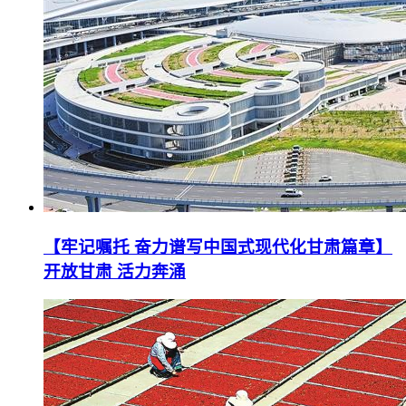
【牢记嘱托 奋力谱写中国式现代化甘肃篇章】
开放甘肃 活力奔涌