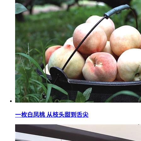
一枚白凤桃 从枝头甜到舌尖