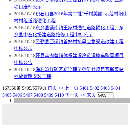
项目废标公示
2016-10-18
积石山县2016年第二批“千村美丽”示范村阳山
村村组道路硬化工程
2016-10-18
东乡县锁南镇王家村通社道路硬化工程、东
乡县中石化援建道路维修工程中标公示
2016-10-18
民勤县西渠镇首好村抗旱应急渠道改建工程
中标公示
2016-10-18
环县羊肉营销体系建设冷链运输车购置项目
中标公告
2016-10-18
海石湾煤矿瓦斯治理示范矿井项目瓦斯泵站
抽放管路安装工程
167350条 5405/5579页
首页
<<
上一页
5401
5402
5403
5404
5405
5406
5407
5408
5409
5410
下一页
>>
末页