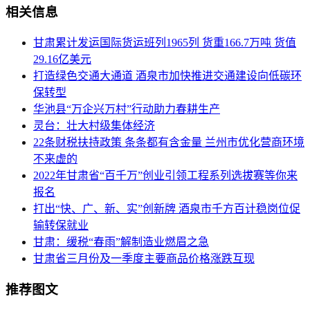
相关信息
甘肃累计发运国际货运班列1965列 货重166.7万吨 货值
29.16亿美元
打造绿色交通大通道 酒泉市加快推进交通建设向低碳环
保转型
华池县“万企兴万村”行动助力春耕生产
灵台：壮大村级集体经济
22条财税扶持政策 条条都有含金量 兰州市优化营商环境
不来虚的
2022年甘肃省“百千万”创业引领工程系列选拔赛等你来
报名
打出“快、广、新、实”创新牌 酒泉市千方百计稳岗位促
输转保就业
甘肃：缓税“春雨”解制造业燃眉之急
甘肃省三月份及一季度主要商品价格涨跌互现
推荐图文