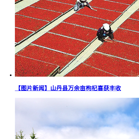
【图片新闻】山丹县万余亩枸杞喜获丰收