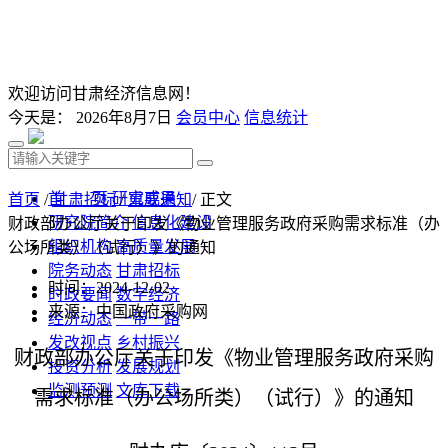
欢迎访问甘肃经济信息网！
今天是：
2026年8月7日
会员中心
信息统计
首 页
研究成果
首页
/
甘肃招标
/
重要通知
/ 正文
研究院简介
信息化建设
财政部办公厅关于印发《物业管理服务政府采购需求标准（办
组织机构
高质量发展
公场所类）（试行）》的通知
院务动态
甘肃招标
时间：2024-12-02
时政要闻
数字经济
来源：中国政府采购网
经济动态
一带一路
发改视点
乡村振兴
财政部办公厅关于印发《物业管理服务政府采购
投资分析
发展规划
监测预测
文库下载
需求标准（办公场所类）（试行）》的通知