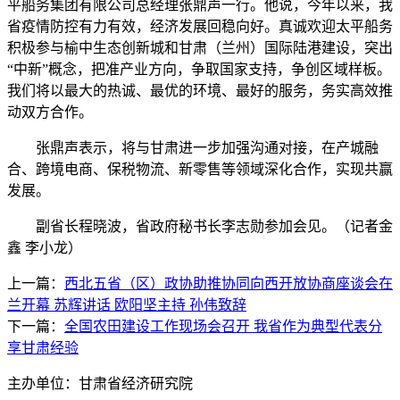
平船务集团有限公司总经理张鼎声一行。他说，今年以来，我
省疫情防控有力有效，经济发展回稳向好。真诚欢迎太平船务
积极参与榆中生态创新城和甘肃（兰州）国际陆港建设，突出
“中新”概念，把准产业方向，争取国家支持，争创区域样板。
我们将以最大的热诚、最优的环境、最好的服务，务实高效推
动双方合作。
张鼎声表示，将与甘肃进一步加强沟通对接，在产城融
合、跨境电商、保税物流、新零售等领域深化合作，实现共赢
发展。
副省长程晓波，省政府秘书长李志勋参加会见。（记者金
鑫 李小龙）
上一篇：
西北五省（区）政协助推协同向西开放协商座谈会在
兰开幕 苏辉讲话 欧阳坚主持 孙伟致辞
下一篇：
全国农田建设工作现场会召开 我省作为典型代表分
享甘肃经验
主办单位：甘肃省经济研究院