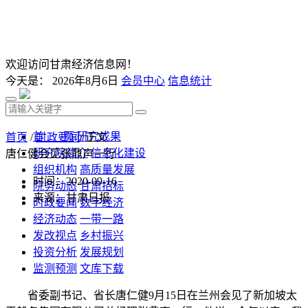
欢迎访问甘肃经济信息网！
今天是：
2026年8月6日
会员中心
信息统计
首 页
研究成果
首页
/
时政要闻
/ 正文
研究院简介
信息化建设
唐仁健会见张鼎声一行
组织机构
高质量发展
时间：2020-09-16
院务动态
甘肃招标
来源：甘肃日报
时政要闻
数字经济
经济动态
一带一路
发改视点
乡村振兴
投资分析
发展规划
监测预测
文库下载
省委副书记、省长唐仁健9月15日在兰州会见了新加坡太