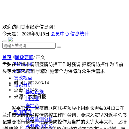
欢迎访问甘肃经济信息网！
今天是：
2026年8月8日
会员中心
信息统计
首 页
首页
/
时政要闻
/ 正文
时政要闻
尹弘在兰州市调研疫情防控工作时强调 把疫情防控作为当前
经济动态
头等大事来抓 科学精准施策全力保障群众生活需求
发改视点
时间：2022-03-14
投资分析
点击：
1145
基础设施
来源：甘肃日报
制造业
房地产
省委书记、省疫情联防联控领导小组组长尹弘3月13日在
监测预测
兰州市调研指导疫情防控工作时强调，要深入贯彻习近平总书
经济监测分析
记重要指示精神，把疫情防控作为当前的头等大事来抓，坚持
监测数据汇总
“外防输入、内防反弹”总策略和“动态清零”总方针不动摇，根