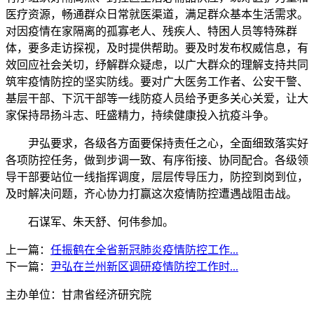
医疗资源，畅通群众日常就医渠道，满足群众基本生活需求。
对因疫情在家隔离的孤寡老人、残疾人、特困人员等特殊群
体，要多走访探视，及时提供帮助。要及时发布权威信息，有
效回应社会关切，纾解群众疑虑，以广大群众的理解支持共同
筑牢疫情防控的坚实防线。要对广大医务工作者、公安干警、
基层干部、下沉干部等一线防疫人员给予更多关心关爱，让大
家保持昂扬斗志、旺盛精力，持续健康投入抗疫斗争。
尹弘要求，各级各方面要保持责任之心，全面细致落实好
各项防控任务，做到步调一致、有序衔接、协同配合。各级领
导干部要站位一线指挥调度，层层传导压力，防控到岗到位，
及时解决问题，齐心协力打赢这次疫情防控遭遇战阻击战。
石谋军、朱天舒、何伟参加。
上一篇：
任振鹤在全省新冠肺炎疫情防控工作...
下一篇：
尹弘在兰州新区调研疫情防控工作时...
主办单位：甘肃省经济研究院