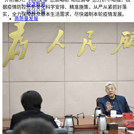
经济数据
据疫情防控形势变化科学安排、精准施策，从严从紧抓好落
统计公报
实，全力保障群众基本生活需求，尽快遏制本轮疫情发展。
高质量发展
水利
污染防治
文化旅游
生态修复
产业发展
甘肃招标
公开招标
中标公示
竞争性磋商/谈判
废标终止
更正公告
其他公告
单一来源公示
一带一路
丝路新闻
丝路文化