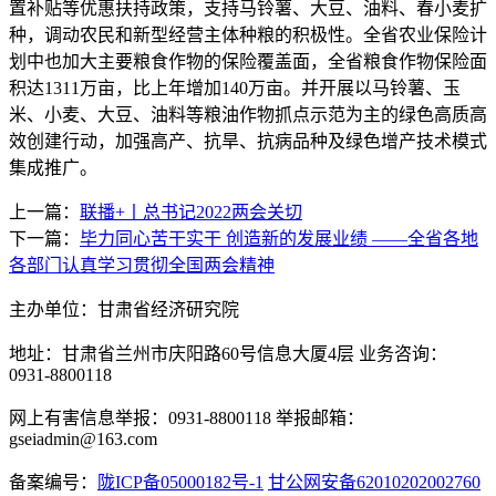
置补贴等优惠扶持政策，支持马铃薯、大豆、油料、春小麦扩
种，调动农民和新型经营主体种粮的积极性。全省农业保险计
划中也加大主要粮食作物的保险覆盖面，全省粮食作物保险面
积达1311万亩，比上年增加140万亩。并开展以马铃薯、玉
米、小麦、大豆、油料等粮油作物抓点示范为主的绿色高质高
效创建行动，加强高产、抗旱、抗病品种及绿色增产技术模式
集成推广。
上一篇：
联播+丨总书记2022两会关切
下一篇：
毕力同心苦干实干 创造新的发展业绩 ——全省各地
各部门认真学习贯彻全国两会精神
主办单位：甘肃省经济研究院
地址：甘肃省兰州市庆阳路60号信息大厦4层 业务咨询：
0931-8800118
网上有害信息举报：0931-8800118 举报邮箱：
gseiadmin@163.com
备案编号：
陇ICP备05000182号-1
甘公网安备62010202002760