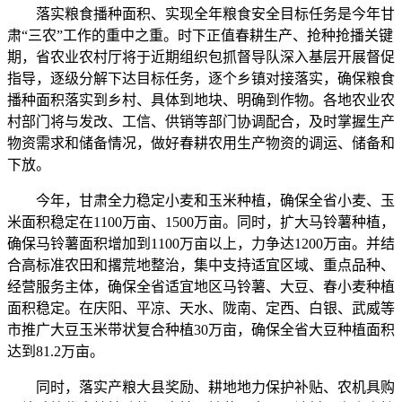
落实粮食播种面积、实现全年粮食安全目标任务是今年甘
肃“三农”工作的重中之重。时下正值春耕生产、抢种抢播关键
期，省农业农村厅将于近期组织包抓督导队深入基层开展督促
指导，逐级分解下达目标任务，逐个乡镇对接落实，确保粮食
播种面积落实到乡村、具体到地块、明确到作物。各地农业农
村部门将与发改、工信、供销等部门协调配合，及时掌握生产
物资需求和储备情况，做好春耕农用生产物资的调运、储备和
下放。
今年，甘肃全力稳定小麦和玉米种植，确保全省小麦、玉
米面积稳定在1100万亩、1500万亩。同时，扩大马铃薯种植，
确保马铃薯面积增加到1100万亩以上，力争达1200万亩。并结
合高标准农田和撂荒地整治，集中支持适宜区域、重点品种、
经营服务主体，确保全省适宜地区马铃薯、大豆、春小麦种植
面积稳定。在庆阳、平凉、天水、陇南、定西、白银、武威等
市推广大豆玉米带状复合种植30万亩，确保全省大豆种植面积
达到81.2万亩。
同时，落实产粮大县奖励、耕地地力保护补贴、农机具购