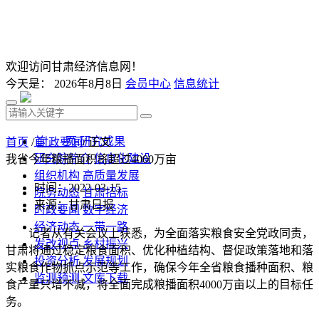
欢迎访问甘肃经济信息网！
今天是：
2026年8月8日
会员中心
信息统计
首 页
研究成果
首页
/
时政要闻
/ 正文
研究院简介
信息化建设
我省今年粮播面积将超过4000万亩
组织机构
高质量发展
时间：2022-03-15
院务动态
甘肃招标
来源：甘肃日报
时政要闻
数字经济
经济动态
一带一路
记者从有关会议上获悉，为全面落实粮食安全党政同责，
发改视点
乡村振兴
甘肃将通过稳定粮食面积、优化种植结构、督促政策落地和落
投资分析
发展规划
实粮食作物抓点示范等工作，确保今年全省粮食播种面积、粮
监测预测
文库下载
食产量只增不减，将全面完成粮播面积4000万亩以上的目标任
务。