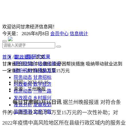
欢迎访问甘肃经济信息网！
今天是：
2026年8月8日
会员中心
信息统计
首 页
研究成果
首页
/
时政要闻
/ 正文
研究院简介
信息化建设
甘肃省出台25条中小微企业纾困帮扶措施 吸纳带动就业达到
组织机构
高质量发展
一定条件 一次性补助3万至15万元
院务动态
甘肃招标
时间：2022-03-16
时政要闻
数字经济
来源：兰州晚报
经济动态
一带一路
发改视点
乡村振兴
每日甘肃网3月16日讯
据兰州晚报报道 对符合条
投资分析
发展规划
监测预测
文库下载
件的小微企业可给予3万至15万元的一次性补助；对
2022年疫情中高风险地区所在县级行政区域内的服务业