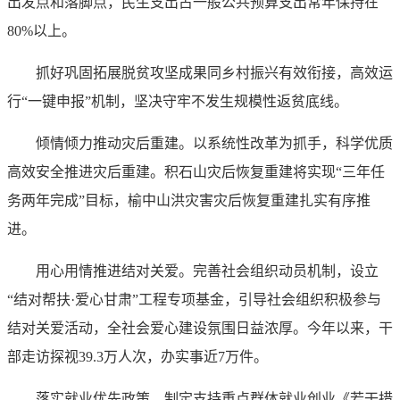
出发点和落脚点，民生支出占一般公共预算支出常年保持在
80%以上。
抓好巩固拓展脱贫攻坚成果同乡村振兴有效衔接，高效运
行“一键申报”机制，坚决守牢不发生规模性返贫底线。
倾情倾力推动灾后重建。以系统性改革为抓手，科学优质
高效安全推进灾后重建。积石山灾后恢复重建将实现“三年任
务两年完成”目标，榆中山洪灾害灾后恢复重建扎实有序推
进。
用心用情推进结对关爱。完善社会组织动员机制，设立
“结对帮扶·爱心甘肃”工程专项基金，引导社会组织积极参与
结对关爱活动，全社会爱心建设氛围日益浓厚。今年以来，干
部走访探视39.3万人次，办实事近7万件。
落实就业优先政策。制定支持重点群体就业创业《若干措