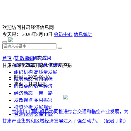
欢迎访问甘肃经济信息网！
今天是：
2026年8月10日
会员中心
信息统计
首 页
研究成果
首页
/
时政要闻
/ 正文
研究院简介
信息化建设
甘肃在深化改革开放上实现新突破
组织机构
高质量发展
时间：2025-09-10
院务动态
甘肃招标
来源：甘肃日报
时政要闻
数字经济
经济动态
一带一路
发改视点
乡村振兴
投资分析
发展规划
兰州中川国际机场协同推进综合交通和临空产业发展，为
监测预测
文库下载
甘肃产业集聚和区域经济发展注入了强劲动力。（记者丁凯）