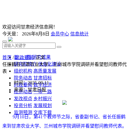
欢迎访问甘肃经济信息网！
今天是：
2026年8月8日
会员中心
信息统计
首 页
研究成果
首页
/
时政要闻
/ 正文
研究院简介
信息化建设
任振鹤在甘肃农业大学、兰州城市学院调研并看望慰问教师代
组织机构
高质量发展
表
院务动态
甘肃招标
时间：2025-09-11
时政要闻
数字经济
来源：甘肃日报
经济动态
一带一路
发改视点
乡村振兴
投资分析
发展规划
监测预测
文库下载
9月10日，第41个教师节之际，省委副书记、省长任振鹤
来到甘肃农业大学、兰州城市学院调研并看望慰问教师代表。