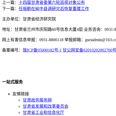
上一篇：
十四届甘肃省委第六轮巡视对象公布
下一篇：
任振鹤在榆中县调研灾后恢复重建工作
主办单位：甘肃省经济研究院
地址：甘肃省兰州市庆阳路60号信息大厦4层 业务咨询：0931-880
网上有害信息举报：0931-8800118 举报邮箱：gseiadmin@163.c
备案编号：
陇ICP备05000182号-1
甘公网安备62010202002760
一站式服务
友情链接
甘肃政务服务网
甘肃省发展和改革委员会
甘肃省工业和信息化厅