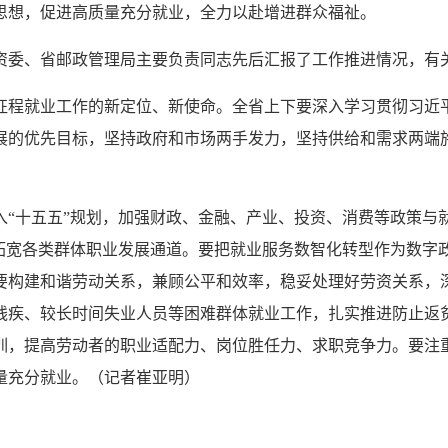
思想，促进高质量充分就业，全力以赴增进群众福祉。
资委、省邮政管理局主要负责同志先后汇报了工作推进情况，有
征程就业工作的新定位、新使命。全省上下要深入学习贯彻习近
展的优先目标，坚持政府和市场两手发力，坚持供给和需求两端
入“十五五”规划，加强财政、金融、产业、投资、消费等政策与
断拓宽各类群体职业发展通道。要把就业服务数智化转型作为数字
要构建和谐劳动关系，兼顾公平和效率，稳妥处理好劳资关系，
残疾、较长时间失业人员等困难群体就业工作，扎实推进防止返
训，提高劳动者的职业适配力、岗位胜任力、求职竞争力。要注
量充分就业。（记者崔亚明）