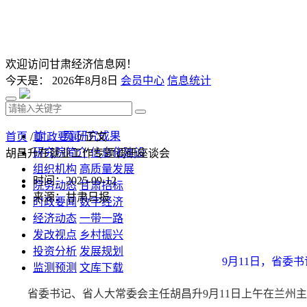
欢迎访问甘肃经济信息网！
今天是：
2026年8月8日
会员中心
信息统计
首 页
研究成果
首页
/
时政要闻
/ 正文
研究院简介
信息化建设
胡昌升在就业工作专题调研座谈会
组织机构
高质量发展
时间：2025-09-12
院务动态
甘肃招标
来源：甘肃日报
时政要闻
数字经济
经济动态
一带一路
发改视点
乡村振兴
投资分析
发展规划
9月11日，省委
监测预测
文库下载
省委书记、省人大常委会主任胡昌升9月11日上午在兰