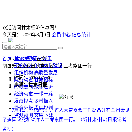
欢迎访问甘肃经济信息网！
今天是：
2026年8月9日
会员中心
信息统计
首 页
研究成果
首页
/
时政要闻
/ 正文
研究院简介
信息化建设
胡昌升会见多国政党和智库人士考察团一行
组织机构
高质量发展
时间：2026-07-06
院务动态
甘肃招标
来源：甘肃日报
时政要闻
数字经济
经济动态
一带一路
发改视点
乡村振兴
投资分析
发展规划
7月4日，省委书记、省人大常委会主任胡昌升在兰州会见
监测预测
文库下载
了多国政党和智库人士考察团一行。（新甘肃·甘肃日报记者
孟捷）