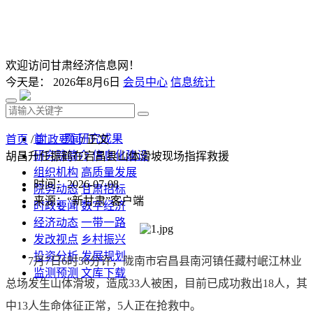
欢迎访问甘肃经济信息网！
今天是：
2026年8月6日
会员中心
信息统计
首 页
研究成果
首页
/
时政要闻
/ 正文
研究院简介
信息化建设
胡昌升任振鹤在宕昌县山体滑坡现场指挥救援
组织机构
高质量发展
时间：2026-07-08
院务动态
甘肃招标
来源：“新甘肃”客户端
时政要闻
数字经济
经济动态
一带一路
发改视点
乡村振兴
投资分析
发展规划
7月7日6时56分许，陇南市宕昌县南河镇任藏村岷江林业
监测预测
文库下载
总场发生山体滑坡，造成33人被困，目前已成功救出18人，其
中13人生命体征正常，5人正在抢救中。