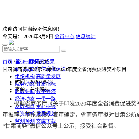
欢迎访问甘肃经济信息网！
今天是：
2026年8月8日
会员中心
信息统计
首 页
研究成果
首页
/
经济动态
/ 正文
研究院简介
信息化建设
甘肃省商务厅公示70余个2020年度全省消费促进奖补项目
组织机构
高质量发展
时间：2020-08-13
院务动态
甘肃招标
来源：兰州晚报
时政要闻
数字经济
经济动态
一带一路
根据省商务厅《关于印发2020年度全省消费促进
发改视点
乡村振兴
投资分析
发展规划
审推荐、审核反馈、复审确定，省商务厅拟对甘肃公航旅
监测预测
文库下载
“甘肃商务”微信公众号上公示，接受社会监督。