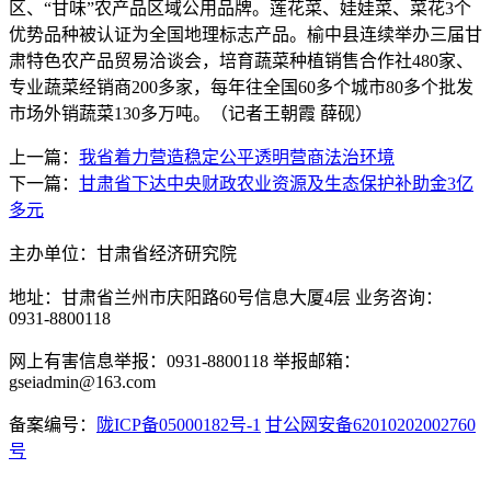
区、“甘味”农产品区域公用品牌。莲花菜、娃娃菜、菜花3个
优势品种被认证为全国地理标志产品。榆中县连续举办三届甘
肃特色农产品贸易洽谈会，培育蔬菜种植销售合作社480家、
专业蔬菜经销商200多家，每年往全国60多个城市80多个批发
市场外销蔬菜130多万吨。（记者王朝霞 薛砚）
上一篇：
我省着力营造稳定公平透明营商法治环境
下一篇：
甘肃省下达中央财政农业资源及生态保护补助金3亿
多元
主办单位：甘肃省经济研究院
地址：甘肃省兰州市庆阳路60号信息大厦4层 业务咨询：
0931-8800118
网上有害信息举报：0931-8800118 举报邮箱：
gseiadmin@163.com
备案编号：
陇ICP备05000182号-1
甘公网安备62010202002760
号