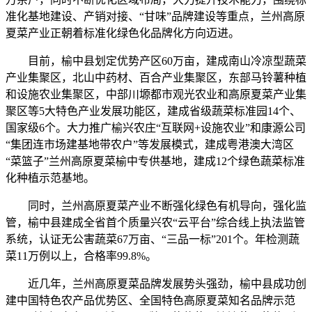
准化基地建设、产销对接、“甘味”品牌建设等重点，兰州高原
夏菜产业正朝着标准化绿色化品牌化方向迈进。
目前，榆中县划定优势产区60万亩，建成南山冷凉型蔬菜
产业集聚区，北山中药材、百合产业集聚区，东部马铃薯种植
和设施农业集聚区，中部川塬都市观光农业和高原夏菜产业集
聚区等5大特色产业发展功能区，建成省级蔬菜标准园14个、
国家级6个。大力推广榆兴农庄“互联网+设施农业”和康源公司
“集团连市场建基地带农户”等发展模式，建成粤港澳大湾区
“菜篮子”兰州高原夏菜榆中专供基地，建成12个绿色蔬菜标准
化种植示范基地。
同时，兰州高原夏菜产业不断强化绿色有机导向，强化监
管，榆中县建成全省首个质量兴农“云平台”综合线上执法监管
系统，认证无公害蔬菜67万亩、“三品一标”201个。年检测蔬
菜11万例以上，合格率99.8%。
近几年，兰州高原夏菜品牌发展势头强劲，榆中县成功创
建中国特色农产品优势区、全国特色高原夏菜知名品牌示范