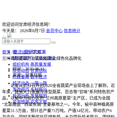
欢迎访问甘肃经济信息网！
今天是：
2026年8月7日
会员中心
信息统计
首 页
研究成果
首页
/
经济动态
/ 正文
研究院简介
信息化建设
兰州高原夏菜产业迈向标准化绿色化品牌化
组织机构
高质量发展
时间：2020-08-14
院务动态
甘肃招标
来源：甘肃日报
时政要闻
数字经济
经济动态
一带一路
记者从近日召开的2020全省蔬菜产业现场会上了解到，近
发改视点
乡村振兴
年来，我省大力发展冷凉型蔬菜、百合等“甘味”系列特色农产
投资分析
发展规划
品，以榆中为核心区的“兰州高原夏菜”主产区，已成为全国
监测预测
文库下载
“北菜南运”“西菜东调”主要基地之一。今年，榆中县种植高原
夏菜31.5万亩，预计总产量75万吨，产值14亿元，带动农户6
万余户，同时不断优化区域布局，大力提升技术能力，围绕标