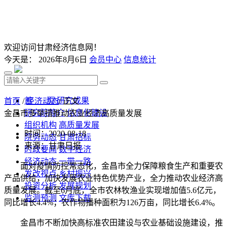
欢迎访问甘肃经济信息网！
今天是：
2026年8月6日
会员中心
信息统计
首 页
研究成果
首页
/
经济动态
/ 正文
研究院简介
信息化建设
金昌市多举措推动农业经济高质量发展
组织机构
高质量发展
时间：2020-08-18
院务动态
甘肃招标
来源：甘肃日报
时政要闻
数字经济
经济动态
一带一路
面对疫情防控常态化，金昌市全力保障粮食生产和重要农
发改视点
乡村振兴
产品供给，加快发展农业特色优势产业，全力推动农业经济高
投资分析
发展规划
质量发展。截至6月底，全市农林牧渔业实现增加值5.6亿元，
监测预测
文库下载
同比增长4.4%；农作物播种面积为126万亩，同比增长6.4%。
金昌市不断加快高标准农田建设与农业基础设施建设，推