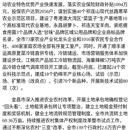
动农业特色优势产业快速发展，落实农业保险财政补贴1094万
元，投保农户达到2056户；谋划实施40个祁连山现代丝路寒旱
农业示范区项目，建设了粤港澳大湾区“菜篮子”生产基地等10
个高标准现代农业基地，永昌胡萝卜、祁连天宝羊肉、瓷疙瘩
食用菌3个品牌入选“甘味”品牌区域公用品牌和企业商标品牌
名录，全市73家农业产业化龙头企业和1016家农民专业合作
社、408家家庭农场全部有序复工复产。同时，开通了顺丰速
运高原夏菜冷链直供专线，冷链储运、市场营销服务体系加快
建设步伐，江楠农产品加工冷链物流园、海量辣椒5万吨农产
品冷链仓储气调库项目开工建设。截至6月底，已建起24个农
业科技示范点，建成18个奶绵羊产业核心场、试验（示范）
场、扩繁场（改良点），引进70个新品种，开展新技术试验80
项（次）。
金昌市深入推进农业农村改革，开展土地承包地确权登记
“回头看”、土地租赁承包转让专项整治，建立土地租金预付制
度和奖惩机制，健全土地流转规范管理制度，全市共流转土地
69.36万亩。持续推进农村集体产权制度改革整市试点工作，
通过不断深化农村“三变”改革，全市139个行政村2.6万农户参