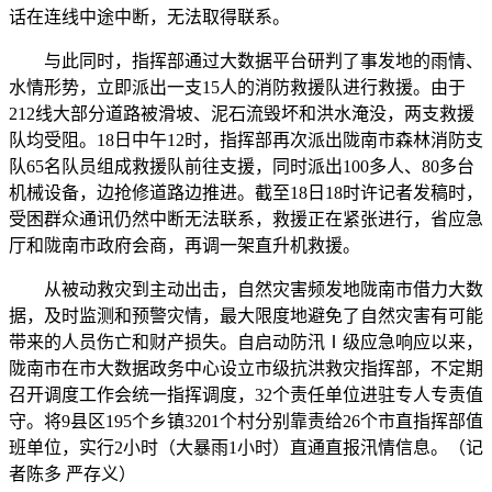
话在连线中途中断，无法取得联系。
与此同时，指挥部通过大数据平台研判了事发地的雨情、
水情形势，立即派出一支15人的消防救援队进行救援。由于
212线大部分道路被滑坡、泥石流毁坏和洪水淹没，两支救援
队均受阻。18日中午12时，指挥部再次派出陇南市森林消防支
队65名队员组成救援队前往支援，同时派出100多人、80多台
机械设备，边抢修道路边推进。截至18日18时许记者发稿时，
受困群众通讯仍然中断无法联系，救援正在紧张进行，省应急
厅和陇南市政府会商，再调一架直升机救援。
从被动救灾到主动出击，自然灾害频发地陇南市借力大数
据，及时监测和预警灾情，最大限度地避免了自然灾害有可能
带来的人员伤亡和财产损失。自启动防汛Ⅰ级应急响应以来，
陇南市在市大数据政务中心设立市级抗洪救灾指挥部，不定期
召开调度工作会统一指挥调度，32个责任单位进驻专人专责值
守。将9县区195个乡镇3201个村分别靠责给26个市直指挥部值
班单位，实行2小时（大暴雨1小时）直通直报汛情信息。（记
者陈多 严存义）