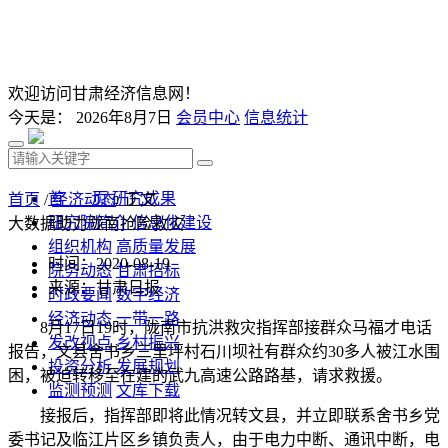
欢迎访问甘肃经济信息网！
今天是：
2026年8月7日
会员中心
信息统计
首 页
研究成果
首页
/
经济动态
/ 正文
研究院简介
信息化建设
大数据助力陇南抢险救灾
组织机构
高质量发展
时间：2020-08-19
院务动态
甘肃招标
来源：甘肃日报
时政要闻
数字经济
经济动态
一带一路
8月17日19时，陇南市抗洪救灾指挥部接群众马福才电话
发改视点
乡村振兴
报告，文县舍书乡三里坪村石川坝社有群众约30多人被江水围
投资分析
发展规划
困，被迫转移至在建的武九高速公路路基，请求救援。
监测预测
文库下载
接报后，指挥部即将此情况转文县，并立即联系舍书乡党
委书记及临江片区乡镇负责人，由于电力中断、通讯中断，电