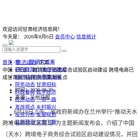
欢迎访问甘肃经济信息网！
今天是：
2026年8月6日
会员中心
信息统计
首 页
研究成果
首页
/
经济动态
/ 正文
研究院简介
信息化建设
中国（天水）跨境电子商务综合试验区启动建设 跨境电商已
组织机构
高质量发展
成甘肃省当前稳外贸新增长点
院务动态
甘肃招标
时间：2020-08-20
时政要闻
数字经济
来源：兰州日报
经济动态
一带一路
发改视点
乡村振兴
8月18日上午，省政府新闻办在兰州举行“推动天水
投资分析
发展规划
监测预测
文库下载
跨境电商综试区建设”为主题新闻发布会。介绍了中国
（天水）跨境电子商务综合试验区启动建设情况，并回