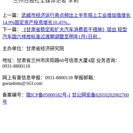
兰州日报社全媒体记者 李莉
上一篇：
武威市经济运行亮点频出上半年规上工业增加值增长
14.9%固定资产投资增长10.45%...
下一篇：
《甘肃省稳定和扩大汽车消费若干措施》提出 轻型
汽车国六排放标准过渡期调整至明年1月1日前...
主办单位：甘肃省经济研究院
地址：甘肃省兰州市庆阳路60号信息大厦4层 业务咨询：
0931-8800118
网上有害信息举报：0931-8800118 举报邮箱：
gseiadmin@163.com
备案编号：
陇ICP备05000182号-1
甘公网安备62010202002760
号