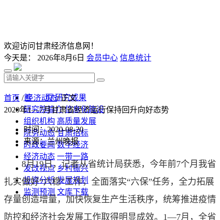
欢迎访问甘肃经济信息网！
今天是：
2026年8月6日
会员中心
信息统计
首 页
研究成果
首页
/
经济动态
/ 正文
研究院简介
信息化建设
2020年1—7月甘肃省经济运行保持回升向好态势
组织机构
高质量发展
时间：2020-08-20
院务动态
甘肃招标
来源：兰州晚报
时政要闻
数字经济
经济动态
一带一路
8月19日，记者从省统计局获悉，今年前7个月我省
发改视点
乡村振兴
投资分析
发展规划
扎实做好“六稳”工作，全面落实“六保”任务，全力拓展
监测预测
文库下载
存量创造增量，加快恢复生产生活秩序，统筹推进疫情
防控和经济社会发展工作取得明显成效。1—7月，全省