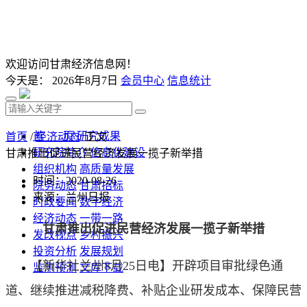
欢迎访问甘肃经济信息网！
今天是：
2026年8月7日
会员中心
信息统计
首 页
研究成果
首页
/
经济动态
/ 正文
研究院简介
信息化建设
甘肃推出促进民营经济发展一揽子新举措
组织机构
高质量发展
时间：2020-08-26
院务动态
甘肃招标
来源：兰州日报
时政要闻
数字经济
经济动态
一带一路
甘肃推出促进民营经济发展一揽子新举措
发改视点
乡村振兴
投资分析
发展规划
【新华社兰州8月25日电】开辟项目审批绿色通
监测预测
文库下载
道、继续推进减税降费、补贴企业研发成本、保障民营