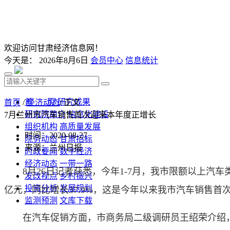
欢迎访问甘肃经济信息网！
今天是：
2026年8月6日
会员中心
信息统计
首 页
研究成果
首页
/
经济动态
/ 正文
研究院简介
信息化建设
7月兰州市汽车销售首次迎来本年度正增长
组织机构
高质量发展
时间：2020-08-27
院务动态
甘肃招标
来源：兰州日报
时政要闻
数字经济
经济动态
一带一路
8月26日记者获悉，今年1-7月，我市限额以上汽车类行
发改视点
乡村振兴
投资分析
发展规划
亿元，同比增长37.9%，这是今年以来我市汽车销售首
监测预测
文库下载
在汽车促销方面，市商务局二级调研员王绍荣介绍，今