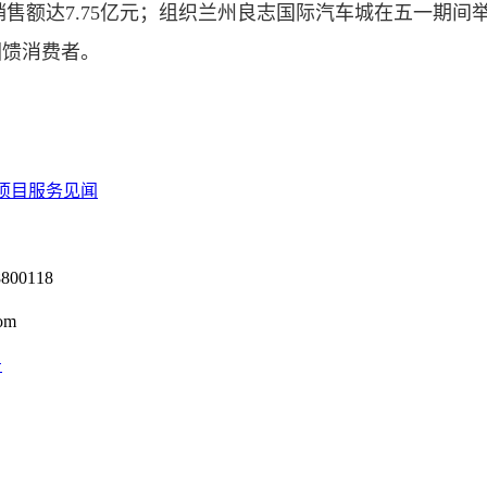
元，销售额达7.75亿元；组织兰州良志国际汽车城在五一期
回馈消费者。
项目服务见闻
0118
om
号