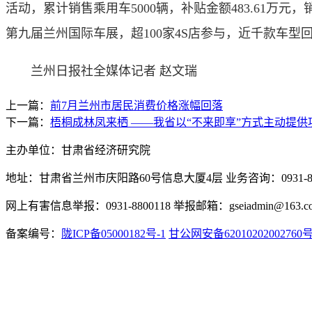
活动，累计销售乘用车5000辆，补贴金额483.61万
第九届兰州国际车展，超100家4S店参与，近千款车型
兰州日报社全媒体记者 赵文瑞
上一篇：
前7月兰州市居民消费价格涨幅回落
下一篇：
梧桐成林凤来栖 ——我省以“不来即享”方式主动提供
主办单位：甘肃省经济研究院
地址：甘肃省兰州市庆阳路60号信息大厦4层 业务咨询：0931-880
网上有害信息举报：0931-8800118 举报邮箱：gseiadmin@163.c
备案编号：
陇ICP备05000182号-1
甘公网安备62010202002760