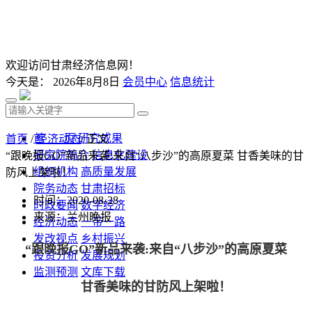
欢迎访问甘肃经济信息网！
今天是：
2026年8月8日
会员中心
信息统计
首 页
研究成果
首页
/
经济动态
/ 正文
研究院简介
信息化建设
“跟晚报GO”新品来袭:来自“八步沙”的高原夏菜 甘香美味的甘
组织机构
高质量发展
防风上架啦！
院务动态
甘肃招标
时间：2020-08-28
时政要闻
数字经济
来源：兰州晚报
经济动态
一带一路
发改视点
乡村振兴
“跟晚报GO”新品来袭:来自“八步沙”的高原夏菜
投资分析
发展规划
监测预测
文库下载
甘香美味的甘防风上架啦！