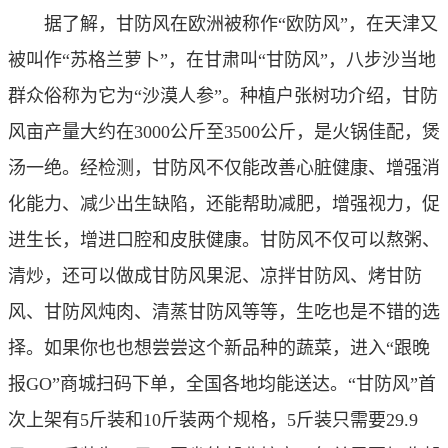
据了解，甘防风在欧洲被称作“欧防风”，在天津又
被叫作“苏格兰萝卜”，在甘肃叫“甘防风”，八步沙当地
群众俗称为它为“沙漠人参”。种植户张树功介绍，甘防
风亩产量大约在3000公斤至3500公斤，是火锅佳配，煲
汤一绝。经检测，甘防风不仅能改善心脏健康、增强消
化能力、减少出生缺陷，还能帮助减肥，增强视力，促
进生长，增进口腔和皮肤健康。甘防风不仅可以熬粥、
清炒，还可以做成甘防风果泥、凉拌甘防风、烤甘防
风、甘防风炖肉、清蒸甘防风等等，生吃也是不错的选
择。如果你也也想尝尝这个新品种的蔬菜，进入“跟晚
报GO”商城扫码下单，全国各地均能送达。“甘防风”首
次上架有5斤装和10斤装两个规格，5斤装只需要29.9