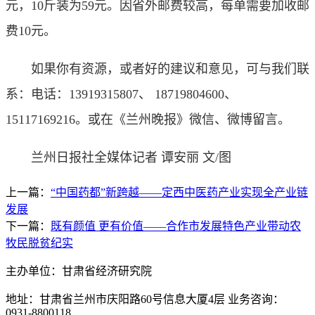
元，10斤装为59元。因省外邮费较高，每单需要加收邮
费10元。
如果你有资源，或者好的建议和意见，可与我们联
系：电话：13919315807、 18719804600、
15117169216。或在《兰州晚报》微信、微博留言。
兰州日报社全媒体记者 谭安丽 文/图
上一篇：
“中国药都”新跨越——定西中医药产业实现全产业链
发展
下一篇：
既有颜值 更有价值——合作市发展特色产业带动农
牧民脱贫纪实
主办单位：甘肃省经济研究院
地址：甘肃省兰州市庆阳路60号信息大厦4层 业务咨询：
0931-8800118