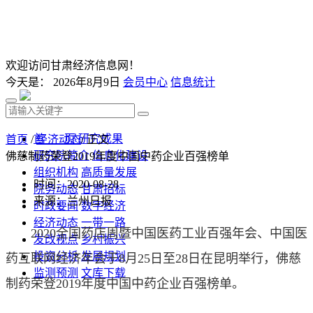
欢迎访问甘肃经济信息网！
今天是：
2026年8月9日
会员中心
信息统计
首 页
研究成果
首页
/
经济动态
/ 正文
研究院简介
信息化建设
佛慈制药荣登2019年度中国中药企业百强榜单
组织机构
高质量发展
时间：2020-08-28
院务动态
甘肃招标
来源：兰州日报
时政要闻
数字经济
经济动态
一带一路
2020全国药店周暨中国医药工业百强年会、中国医
发改视点
乡村振兴
投资分析
发展规划
药互联网经济年会于8月25日至28日在昆明举行，佛慈
监测预测
文库下载
制药荣登2019年度中国中药企业百强榜单。