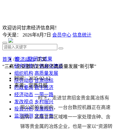
欢迎访问甘肃经济信息网！
今天是：
2026年8月7日
会员中心
信息统计
首 页
研究成果
首页
/
经济动态
/ 正文
研究院简介
信息化建设
“三高”企业激活定西经济高质量发展“新引擎”
组织机构
高质量发展
时间：2025-02-12
院务动态
甘肃招标
来源：定西日报
时政要闻
数字经济
经济动态
一带一路
时下，走进甘肃招金贵金属冶炼有
发改视点
乡村振兴
限公司的车间内，一台台数控机器正在高速
投资分析
发展规划
监测预测
文库下载
运转，这是甘肃区域唯一一家处理含砷、含
锑等贵金属的冶炼企业，也是一家以“资源转