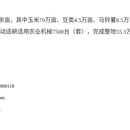
，其中玉米70万亩、豆类4.5万亩、马铃薯8.5万亩
适耕适用农业机械7500台（套），完成整地55.3
0118
om
号