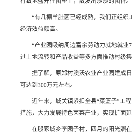
有致地盛开在菌垄上，散发出淡淡的菌香。
“有几棚羊肚菌已经成熟，我们正组织工人
经济效益颇高。
“产业园吸纳周边富余劳动力就地就业75
过土地流转和产品收益等多方面推动村级集
据了解，原郑村澳沃农业产业园建成日光温
可达到300万元左右。
近年来，城关镇紧扣全县“菜篮子”工程主
措施，大力发展特色菌菜产业，实现扩面延
在殷家城乡李园子村，四月的阳光照在铺