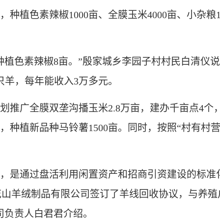
，种植色素辣椒1000亩、全膜玉米4000亩、小杂粮
植色素辣椒8亩。”殷家城乡李园子村村民白清仪
只羊，每年能收入3万多元。
广全膜双垄沟播玉米2.8万亩，建办千亩点4个，
多亩，种植新品种马铃薯1500亩。同时，按照“村有
是通过盘活利用闲置资产和招商引资建设的标准化绒
语花山羊绒制品有限公司签订了羊线回收协议，与养
司负责人白君君介绍。