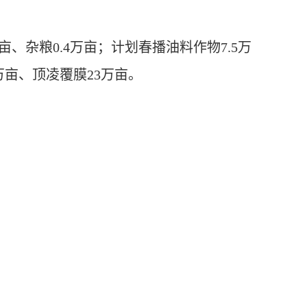
、杂粮0.4万亩；计划春播油料作物7.5万
万亩、顶凌覆膜23万亩。