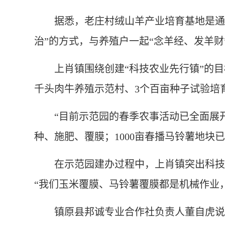
据悉，老庄村绒山羊产业培育基地是通过“
治”的方式，与养殖户一起“念羊经、发羊财”
上肖镇围绕创建“科技农业先行镇”的目标
千头肉牛养殖示范村、3个百亩种子试验培
“目前示范园的春季农事活动已全面展开，1
种、施肥、覆膜；1000亩春播马铃薯地块
在示范园建办过程中，上肖镇突出科技化
“我们玉米覆膜、马铃薯覆膜都是机械作业
镇原县邦诚专业合作社负责人董自虎说，合