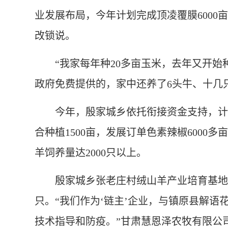
业发展布局，今年计划完成顶凌覆膜6000亩
改锁说。
“我家每年种20多亩玉米，去年又开始种
政府免费提供的，家中还养了6头牛、十几
今年，殷家城乡依托衔接资金支持，计划推
合种植1500亩，发展订单色素辣椒6000
羊饲养量达2000只以上。
殷家城乡张老庄村绒山羊产业培育基地，
只。“我们作为‘链主’企业，与镇原县解
技术指导和防疫。”甘肃慧恩泽农牧有限公