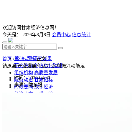
欢迎访问甘肃经济信息网！
今天是：
2026年8月8日
会员中心
信息统计
首 页
研究成果
首页
/
经济动态
/ 正文
研究院简介
信息化建设
镇原县 产业发展有活力 乡村振兴动能足
组织机构
高质量发展
时间：2025-04-30
院务动态
甘肃招标
来源：陇东报
时政要闻
数字经济
经济动态
一带一路
发改视点
乡村振兴
投资分析
发展规划
监测预测
文库下载