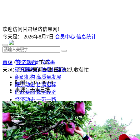
欢迎访问甘肃经济信息网！
今天是：
2026年8月7日
会员中心
信息统计
首 页
研究成果
首页
/
经济动态
/ 正文
研究院简介
信息化建设
天水：金秋苹果迎丰收 田间地头收获忙
组织机构
高质量发展
时间：2025-09-08
院务动态
甘肃招标
来源：天水日报
时政要闻
数字经济
经济动态
一带一路
发改视点
乡村振兴
投资分析
发展规划
监测预测
文库下载