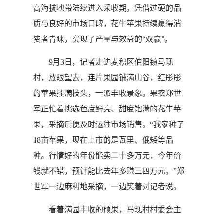
高海拔地带陆续进入采收期。凭借过硬的品
质与良好的市场口碑，花牛苹果持续赢得消
费者青睐，实现了产量与效益的“双赢”。
9月3日，记者走进麦积区伯阳镇马现
村，放眼望去，连片果园铺满山谷，红彤彤
的苹果挂满枝头，一派丰收景象。果农郑世
军正忙着挑选色度鲜亮、甜度饱满的花牛苹
果，采摘后便及时运往市场销售。“我家种了
18亩苹果，现在上市的是瓦里、俄矮等品
种。行情好的年份能卖二十多万元，今年价
钱就不错，预计能比去年多赚三四万元。”郑
世军一边麻利地采摘，一边笑着对记者说。
看着满园丰收的硕果，马现村村委会主