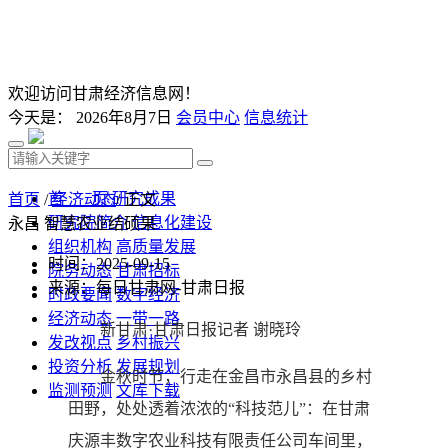
欢迎访问甘肃经济信息网！
今天是：
2026年8月7日
会员中心
信息统计
首 页
研究成果
首页
/
经济动态
/ 正文
研究院简介
信息化建设
永昌 智慧农业结硕果
组织机构
高质量发展
时间：2025-09-15
院务动态
甘肃招标
来源：每日甘肃网-甘肃日报
时政要闻
数字经济
经济动态
一带一路
新甘肃·甘肃日报记者 谢晓玲
发改视点
乡村振兴
投资分析
发展规划
金秋时节，行走在金昌市永昌县的乡村
监测预测
文库下载
田野，处处透着浓浓的“科技范儿”：在甘肃
庆源丰数字农业科技有限责任公司车间里，