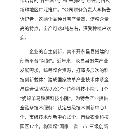
作培育的‘甘种薯7号’和‘荣腾8号’已在河西及
新疆地区广泛推广。”公司财务负责人李梅告
诉记者，这两个品种具有产量高、淀粉含量
高的特点，亩产可达4吨左右，深受种植户欢
迎。
企业的自主创新，离不开永昌县搭建的
创新平台“骨架”。近年来，永昌县聚焦产业
发展需求，统筹整合资源，打造多层次的科
技创新载体：建成国家牧草产业技术体系金
昌综合试验站以及3个“苜蓿科技小院”、1个
“奶绵羊马铃薯科技小院”，为特色产业提供
全链条技术服务；认定省级技术创新中心1
个、市级技术创新中心15个、市级农业科技
园区17个，构建起“国家—省—市”三级创新