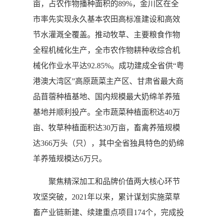
亩，占农作物播种面积的89%，金川区在全
市率先实现永久基本农田高标准建设和高效
节水灌溉全覆盖。推动牧草、主要粮食作物
全程机械化生产，全市农作物耕种收综合机
械化作业水平达92.85%。成功建成全省供“粤
港澳大湾区”高原蔬菜主产区、甘肃省最大商
品苜蓿种植基地、国内规模最大奶绵羊养殖
基地并顺利投产。全市蔬菜种植面积达40万
亩、牧草种植面积达30万亩，畜禽养殖规模
达366万头（只），其中全省独具特色的奶绵
羊养殖规模达6万只。
聚焦精深加工和品牌价值两大核心环节
攻坚突破，2021年以来，累计谋划实施菜草
畜产业链新建、续建重点项目174个，完成投