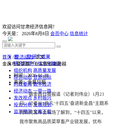
欢迎访问甘肃经济信息网！
今天是：
2026年8月8日
会员中心
信息统计
首 页
研究成果
首页
/
经济动态
/ 正文
研究院简介
信息化建设
金昌市菜草畜产业实现倍增跨越
组织机构
高质量发展
时间：2026-01-28
院务动态
甘肃招标
来源：金昌日报
时政要闻
数字经济
经济动态
一带一路
据金昌日报报道（记者刘伟业）1月23
发改视点
乡村振兴
日，记者从“非凡‘十四五’奋进新金昌”主题系
投资分析
发展规划
监测预测
文库下载
列新闻发布会现场了解到，“十四五”以来，
我市聚焦高品质菜草畜产业链发展，优布