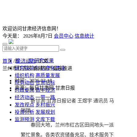
欢迎访问甘肃经济信息网！
今天是：
2026年8月7日
会员中心
信息统计
首 页
研究成果
首页
/
经济动态
/ 正文
研究院简介
信息化建设
兰州市红古区 春耕生产有序推进
组织机构
高质量发展
时间：2026-03-18
院务动态
甘肃招标
来源：每日甘肃网-甘肃日报
时政要闻
数字经济
经济动态
一带一路
新甘肃·甘肃日报记者 王煜宇 通讯员 马
发改视点
乡村振兴
瑞琪
投资分析
发展规划
监测预测
文库下载
春回大地，兰州市红古区田间地头一派
繁忙景象。各类农资储备充足、技术服务下