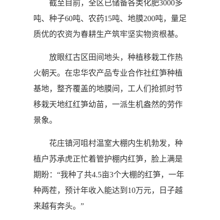
截至目前，全区已储备各类化肥3000多
吨、种子60吨、农药15吨、地膜200吨，量足
质优的农资为春耕生产筑牢坚实物资根基。
放眼红古区田间地头，种植移栽工作热
火朝天。在忠华农产品专业合作社红笋种植
基地，整齐覆盖的地膜间，工人们抢抓时节
移栽天地红红笋幼苗，一派生机盎然的劳作
景象。
花庄镇河咀村温室大棚内生机勃发，种
植户苏承虎正忙着管护棚内红笋，脸上满是
期盼：“我种了共4.5亩3个大棚的红笋，一年
种两茬，预计年收入能达到10万元，日子越
来越有奔头。”