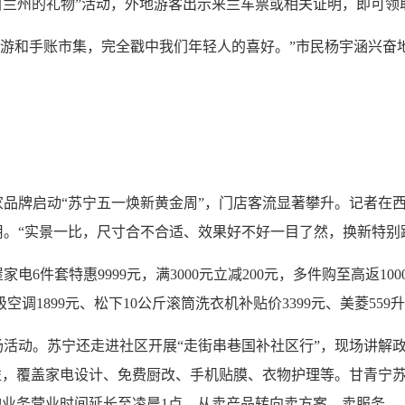
来自兰州的礼物”活动，外地游客出示来兰车票或相关证明，即可领
巡游和手账市集，完全戳中我们年轻人的喜好。”市民杨宇涵兴奋
。
启动“苏宁五一焕新黄金周”，门店客流显著攀升。记者在西关
。“实景一比，尺寸合不合适、效果好不好一目了然，换新特别
件套特惠9999元，满3000元立减200元，多件购至高返1
调1899元、松下10公斤滚筒洗衣机补贴价3399元、美菱559
动。苏宁还走进社区开展“走街串巷国补社区行”，现场讲解政
权益，覆盖家电设计、免费厨改、手机贴膜、衣物护理等。甘青宁
购业务营业时间延长至凌晨1点，从卖产品转向卖方案、卖服务。