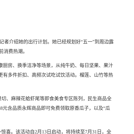
记者介绍她的出行计划。她已经规划好“五一”到周边露
前消费热潮。
康厨房、换季洁净等场景，从纯牛奶、每日坚果、果汁
，更有多件折扣、高频次试吃试饮活动。榴莲、山竹等热
果切、麻辣花蛤虾尾等即食美食专区陈列，民生商品全
满88元含品质永辉商品即可免费领取原香瓜子，以及“瓜
。该活动自2月13日启动，将持续至7月31日，全