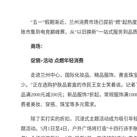
“五一”假期渐近，兰州消费市场已提前“燃”起热
账市集到电竞巅峰赛，从“以旧换新”一站式服务到品
商场：
促销+活动 点燃年轻消费
走进兰州中心，国际化妆品、精品服饰、黄金珠宝等
少。”正在选购护肤品套盒的市民王女士笑着说。记者了解
品满2000元减200元；新品服饰7折起，常规服饰满10
费者美妆、穿搭、珠宝等多元需求。
除了实打实的折扣，沉浸式主题活动成为吸引年轻客
题活动。5月1日至4日，户外广场将打造“十四行诗手