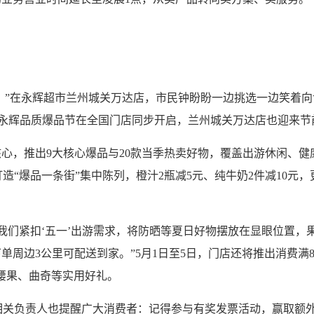
！”在永辉超市兰州城关万达店，市民钟盼盼一边挑选一边笑着向
日，永辉品质爆品节在全国门店同步开启，兰州城关万达店也迎来节
心，推出9大核心爆品与20款当季热卖好物，覆盖出游休闲、健
造“爆品一条街”集中陈列，橙汁2瓶减5元、纯牛奶2件减10元
们紧扣‘五一’出游需求，将防晒等夏日好物摆放在显眼位置，
下单周边3公里可配送到家。”5月1日至5日，门店还将推出消费
、腰果、曲奇等实用好礼。
责人也提醒广大消费者：记得参与有奖发票活动，赢取额外惊喜