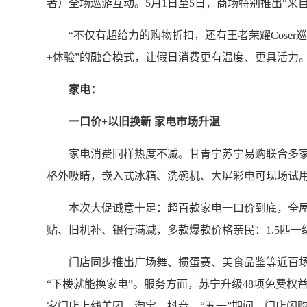
者）全场巡游互动。5月1日至5日，商场特别推出“
“不仅有超给力的购物折扣，还有王者荣耀Coser
+体验”的融合模式，让假日消费更有温度、更具活力
家电：
一口价+以旧换新 家电市场升温
家电消费同样热度不减。甘青宁苏宁易购联合多家品牌
格外吸睛，嵌入式冰箱、洗碗机、大屏彩电可现场试用
本次大促诚意十足：超百款家电一口价到底，全屋家电6
贴、旧机补、银行满减，多款爆款价格亲民：1.5匹一级空
门店同步推出广场舞、掼蛋赛、美食品鉴等近百场活
“下楼就能换家电”。服务方面，苏宁升级48项免费
家门店上线美团、淘宝、抖音。“五一”期间，门店闪