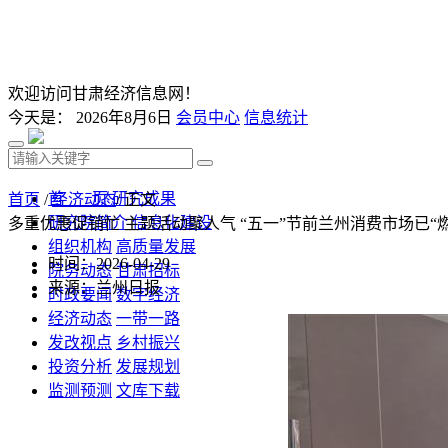
欢迎访问甘肃经济信息网！
今天是：
2026年8月6日
会员中心
信息统计
首 页
研究成果
首页
/
经济动态
/ 正文
研究院简介
信息化建设
多重优惠促销忙 主题活动聚人气 “五一”节前兰州消费市场已“
组织机构
高质量发展
时间：2026-04-29
院务动态
甘肃招标
来源：兰州日报
时政要闻
数字经济
经济动态
一带一路
发改视点
乡村振兴
投资分析
发展规划
监测预测
文库下载