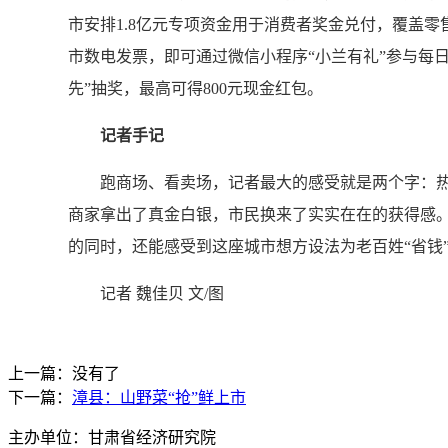
市安排1.8亿元专项资金用于消费者奖金兑付，覆盖零
市数电发票，即可通过微信小程序“小兰有礼”参与每日“
先”抽奖，最高可得800元现金红包。
记者手记
跑商场、看卖场，记者最大的感受就是两个字：热
商家拿出了真金白银，市民换来了实实在在的获得感
的同时，还能感受到这座城市想方设法为老百姓“省钱”
记者 魏佳贝 文/图
上一篇：没有了
下一篇：
漳县：山野菜“抢”鲜上市
主办单位：甘肃省经济研究院