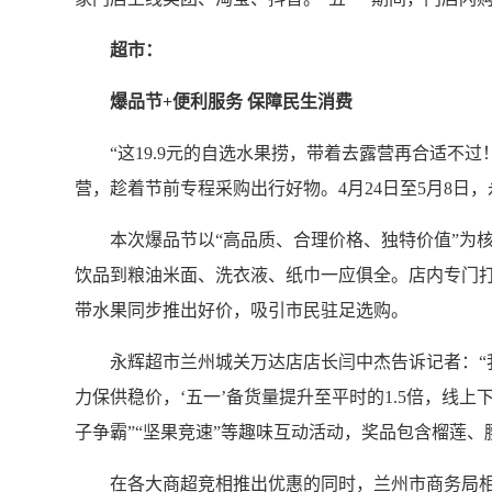
超市：
爆品节+便利服务 保障民生消费
“这19.9元的自选水果捞，带着去露营再合适不过
营，趁着节前专程采购出行好物。4月24日至5月8
本次爆品节以“高品质、合理价格、独特价值”为核
饮品到粮油米面、洗衣液、纸巾一应俱全。店内专门打
带水果同步推出好价，吸引市民驻足选购。
永辉超市兰州城关万达店店长闫中杰告诉记者：“我
力保供稳价，‘五一’备货量提升至平时的1.5倍，线上
子争霸”“坚果竞速”等趣味互动活动，奖品包含榴莲
在各大商超竞相推出优惠的同时，兰州市商务局相关负