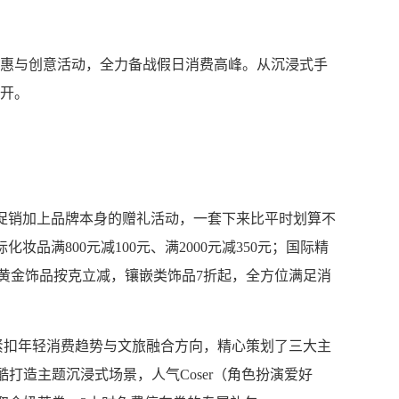
优惠与创意活动，全力备战假日消费高峰。从沉浸式手
铺开。
促销加上品牌本身的赠礼活动，一套下来比平时划算不
满800元减100元、满2000元减350元；国际精
0元券；黄金饰品按克立减，镶嵌类饰品7折起，全方位满足消
扣年轻消费趋势与文旅融合方向，精心策划了三大主
打造主题沉浸式场景，人气Coser（角色扮演爱好