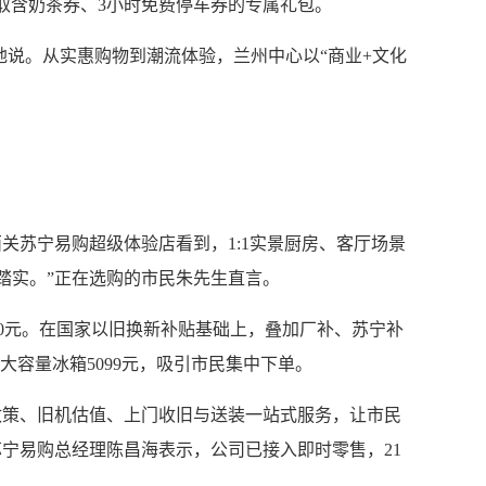
取含奶茶券、3小时免费停车券的专属礼包。
地说。从实惠购物到潮流体验，兰州中心以“商业+文化
苏宁易购超级体验店看到，1:1实景厨房、客厅场景
踏实。”正在选购的市民朱先生直言。
000元。在国家以旧换新补贴基础上，叠加厂补、苏宁补
升大容量冰箱5099元，吸引市民集中下单。
策、旧机估值、上门收旧与送装一站式服务，让市民
苏宁易购总经理陈昌海表示，公司已接入即时零售，21