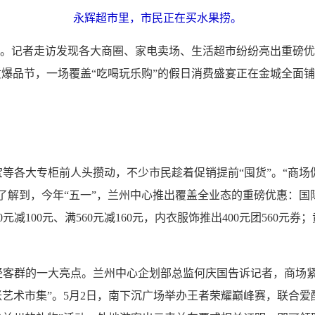
永辉超市里，市民正在买水果捞。
度。记者走访发现各大商圈、家电卖场、生活超市纷纷亮出重磅
质爆品节，一场覆盖“吃喝玩乐购”的假日消费盛宴正在金城全面
各大专柜前人头攒动，不少市民趁着促销提前“囤货”。“商场
到，今年“五一”，兰州中心推出覆盖全业态的重磅优惠：国际化妆品
00元减100元、满560元减160元，内衣服饰推出400元团56
群的一大亮点。兰州中心企划部总监何庆国告诉记者，商场紧
账艺术市集”。5月2日，南下沉广场举办王者荣耀巅峰赛，联合爱酷