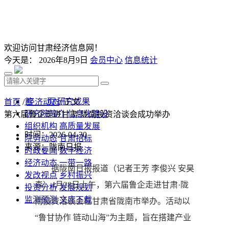
欢迎访问甘肃经济信息网！
今天是：
2026年8月9日
会员中心
信息统计
首 页
研究成果
首页
/
经济动态
/ 正文
研究院简介
信息化建设
第六届鲁企走进甘肃·陇南投资洽谈会成功举办
组织机构
高质量发展
时间：2026-04-30
院务动态
甘肃招标
来源：陇南日报
时政要闻
数字经济
经济动态
一带一路
据陇南日报报道（记者王芳 李俊兴 安昊
发改视点
乡村振兴
森）4月28日上午，第六届鲁企走进甘肃·陇
投资分析
发展规划
监测预测
文库下载
南投资洽谈会在甘肃省陇南市举办。活动以
“鲁甘协作 链动山海”为主题，旨在搭建产业