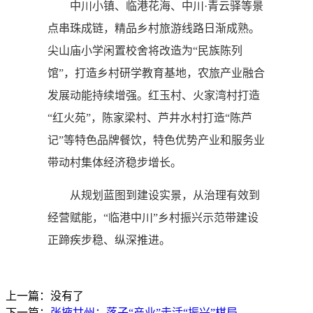
中川小镇、临港花海、中川·青云驿等景
点串珠成链，精品乡村旅游线路日渐成熟。
尖山庙小学闲置校舍将改造为“民族陈列
馆”，打造乡村研学教育基地，农旅产业融合
发展动能持续增强。红玉村、火家湾村打造
“红火苑”，陈家梁村、芦井水村打造“陈芦
记”等特色品牌餐饮，特色优势产业和服务业
带动村集体经济稳步增长。
从规划蓝图到建设实景，从治理有效到
经营赋能，“临港中川”乡村振兴示范带建设
正蹄疾步稳、纵深推进。
上一篇：没有了
下一篇：
张掖甘州：落子“产业”走活“振兴”棋局