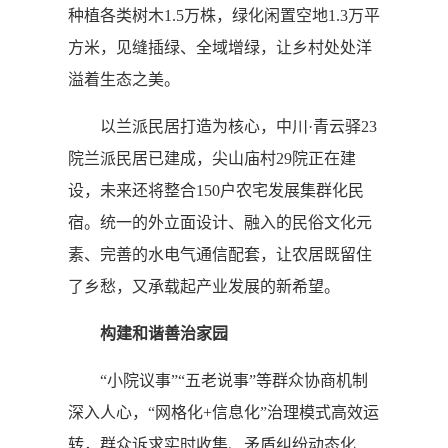
种植各类树木1.5万株，绿化闲置空地1.3万平
方米，见缝插绿、全域增绿，让乡村处处洋
溢着生态之美。
以兰派民居打造为核心，中川·青云驿23
院兰派民居已建成，尖山庙村29院正在建
设，未来还将整合150户农宅发展集群化民
宿。统一的外立面设计、融入的民俗文化元
素、完善的水电气通信配套，让农居既留住
了乡愁，又承载起产业发展的新希望。
构建和谐善治家园
“小院议事”“五老说事”等群众协商机制
深入人心，“网格化+信息化”治理模式高效运
转，群众诉求实时收集、矛盾纠纷动态化