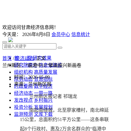
欢迎访问甘肃经济信息网！
今天是：
2026年8月8日
会员中心
信息统计
首 页
研究成果
首页
/
经济动态
/ 正文
研究院简介
信息化建设
兰州新区：“临港中川”擘画振兴新画卷
组织机构
高质量发展
时间：2026-05-09
院务动态
甘肃招标
来源：兰州新区报
时政要闻
数字经济
经济动态
一带一路
兰州新区报记者 祁瑞龙
发改视点
乡村振兴
投资分析
发展规划
南起南绕城，北至廖家槽村，南北绵延
监测预测
文库下载
15公里，总面积约51平方公里——这条串联
起8个行政村、惠及2万余名群众的“临港中