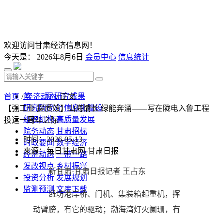
欢迎访问甘肃经济信息网！
今天是：
2026年8月6日
会员中心
信息统计
首 页
研究成果
首页
/
经济动态
/ 正文
研究院简介
信息化建设
【强工业 提质效】山海情长 绿能奔涌——写在陇电入鲁工程
组织机构
高质量发展
投运一周年之际
院务动态
甘肃招标
时间：2026-05-13
时政要闻
数字经济
来源：每日甘肃网-甘肃日报
经济动态
一带一路
发改视点
乡村振兴
新甘肃·甘肃日报记者 王占东
投资分析
发展规划
监测预测
文库下载
潍坊港岸桥、门机、集装箱起重机，挥
动臂膀，有它的驱动；渤海湾灯火阑珊，有