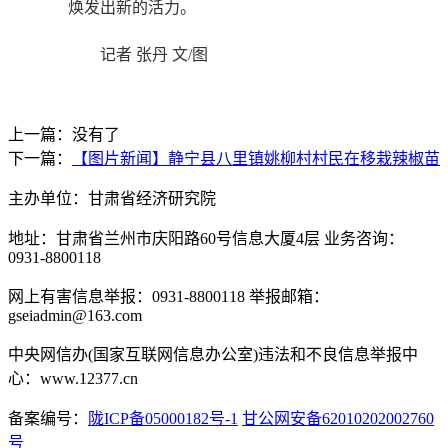
焕发出新的活力。
记者 张丹 文/图
上一篇：没有了
下一篇：
【图片新闻】静宁县八里镇姚柳村村民在移栽辣椒苗
主办单位：甘肃省经济研究院
地址：甘肃省兰州市庆阳路60号信息大厦4层 业务咨询：
0931-8800118
网上有害信息举报：0931-8800118 举报邮箱：
gseiadmin@163.com
中央网信办(国家互联网信息办公室)违法和不良信息举报中
心：www.12377.cn
备案编号：
陇ICP备05000182号-1
甘公网安备62010202002760
号