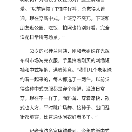
爱。“以前穿惯了T恤牛仔裤，总觉得太普
通，现在穿新中式，上班穿不突兀，下班和
朋友逛公园、吃饭，拍照也特别好看，完全
适配日常所有场景。”
52岁的张桂兰阿姨，刚和老姐妹在光辉
布料市场淘完衣服，手里拎着刚买的刺绣短
袖和中式裙裤，满脸笑意。“我们几个老姐妹
约着一起来的，每人都选了一两件，以前觉
得这种中式衣服都是穿个新鲜，没法日常
穿，现在不一样了，面料薄、穿着凉快，款
式也大方，平时跳广场舞、接孙子、出门逛
街都能穿，比普通休闲衣好看多了。”
记者走访多家店铺看到，今年的新中式