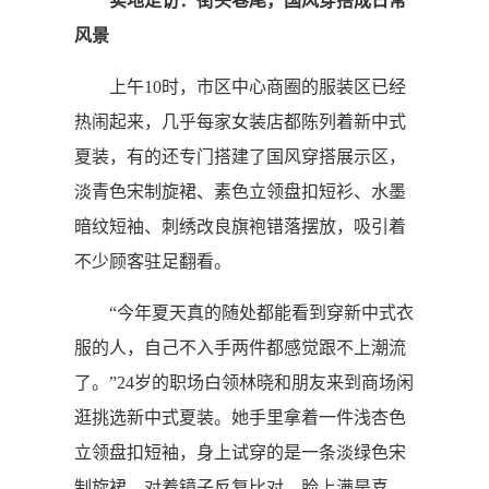
实地走访：街头巷尾，国风穿搭成日常
风景
上午10时，市区中心商圈的服装区已经
热闹起来，几乎每家女装店都陈列着新中式
夏装，有的还专门搭建了国风穿搭展示区，
淡青色宋制旋裙、素色立领盘扣短衫、水墨
暗纹短袖、刺绣改良旗袍错落摆放，吸引着
不少顾客驻足翻看。
“今年夏天真的随处都能看到穿新中式衣
服的人，自己不入手两件都感觉跟不上潮流
了。”24岁的职场白领林晓和朋友来到商场闲
逛挑选新中式夏装。她手里拿着一件浅杏色
立领盘扣短袖，身上试穿的是一条淡绿色宋
制旋裙，对着镜子反复比对，脸上满是喜