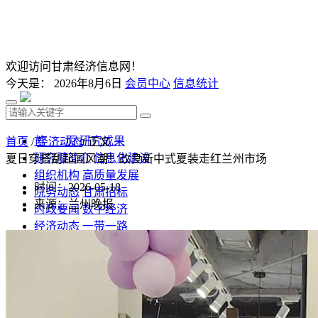
欢迎访问甘肃经济信息网！
今天是：
2026年8月6日
会员中心
信息统计
首 页
研究成果
首页
/
经济动态
/ 正文
研究院简介
信息化建设
夏日穿搭刮起国风潮！改良新中式夏装走红兰州市场
组织机构
高质量发展
时间：2026-05-18
院务动态
甘肃招标
来源：兰州晚报
时政要闻
数字经济
经济动态
一带一路
发改视点
乡村振兴
投资分析
发展规划
监测预测
文库下载