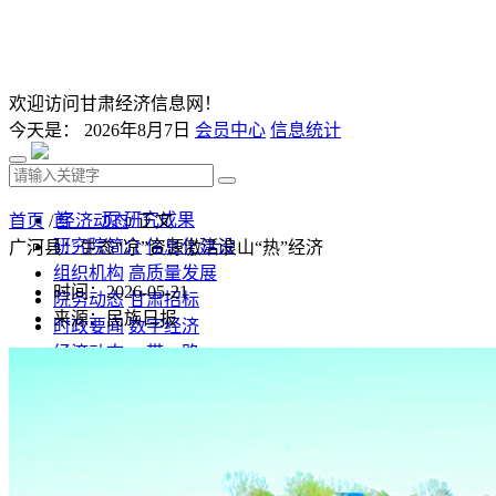
欢迎访问甘肃经济信息网！
今天是：
2026年8月7日
会员中心
信息统计
首 页
研究成果
首页
/
经济动态
/ 正文
研究院简介
信息化建设
广河县：生态“凉”资源激活浪山“热”经济
组织机构
高质量发展
时间：2026-05-21
院务动态
甘肃招标
来源：民族日报
时政要闻
数字经济
经济动态
一带一路
发改视点
乡村振兴
投资分析
发展规划
监测预测
文库下载