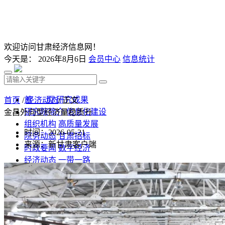
欢迎访问甘肃经济信息网！
今天是：
2026年8月6日
会员中心
信息统计
首 页
研究成果
首页
/
经济动态
/ 正文
研究院简介
信息化建设
金昌外向型经济量稳质升
组织机构
高质量发展
时间：2026-05-21
院务动态
甘肃招标
来源：新甘肃客户端
时政要闻
数字经济
经济动态
一带一路
发改视点
乡村振兴
投资分析
发展规划
监测预测
文库下载