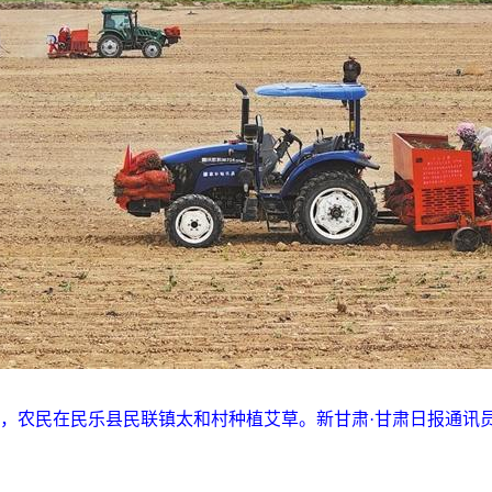
9日，农民在民乐县民联镇太和村种植艾草。新甘肃·甘肃日报通讯员