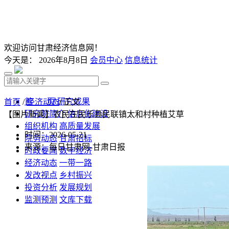
欢迎访问甘肃经济信息网！
今天是：
2026年8月8日
会员中心
信息统计
首 页
研究成果
首页
/
经济动态
/ 正文
研究院简介
信息化建设
【图片新闻】农民在民乐县民联镇太和村种植艾草
组织机构
高质量发展
时间：2026-05-21
院务动态
甘肃招标
来源：每日甘肃网-甘肃日报
时政要闻
数字经济
经济动态
一带一路
发改视点
乡村振兴
投资分析
发展规划
监测预测
文库下载